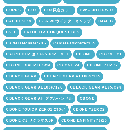
BURNS
BUX
BUX限定カラー
BWS-501FC-WRX
C&F DESIGN
C-36 WPウインターキャップ
C44L/G
C50L
CALCUTTA CONQUEST BFS
CalderaMonster70S
CaldereaMonster90S
CATCH BER 改 OFFSHORE NET
CB ONE
CB ONE C1
CB ONE DIVER DOWN
CB ONE Z4
CB ONE ZERO2
CBLACK GEAR
CBLACK GEAR AE100/C105
CBLACK GEAR AE100/C120
CBLACK GEAR AE85/C98
CBLACK GEAR AH ダブルハンドル
CBONE
CBONE "QUICK ZERO1 230g"
CBONE "ZERO2
CBONE C1 サクラマスSP
CBONE ENFINITY78/15