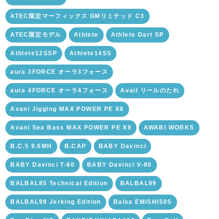
ATEC限定マーフィックス GMリミテッド C3
ATEC限定モデル
Athlete
Athlete Dart SP
Athlete12SSP
Athlete14SS
aura 3FORCE オーラ3フォース
aura 4FORCE オーラ4フォース
Avail リールのたれ
Avani Jigging MAX POWER PE X8
Avani Sea Bass MAX POWER PE X9
AWABI WORKS
B.C.5 9.6MH
B.CAP
BABY Davinci
BABY Davinci T-80
BABY Davinci V-80
BALBAL85 Technical Edition
BALBAL99
BALBAL99 Jerking Edition
Balsa EMISHI50S