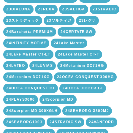
23DIALUNA
23REXA
23SALTIGA
23STRADIC
23ストラディック
23ソルティガ
23レグザ
24Barchetta PREMIUM
24CERTATE SW
24INFINITY MOTIVE
24Lake Master
24Lake Master CT-ET
24Lake Master CT-T
24LATEO
24LUVIAS
24Metanium DC71HG
24Metanium DC71XG
24OCEA CONQUEST 300HG
24OCEA CONQUEST CT
24OCEA JIGGER LJ
24PLAYS3000
24Scorpion MD
24Scorpion MD 300XGLH
24SEABORG G800MJ
24SEABORG100J
24STRADIC SW
24VANFORD