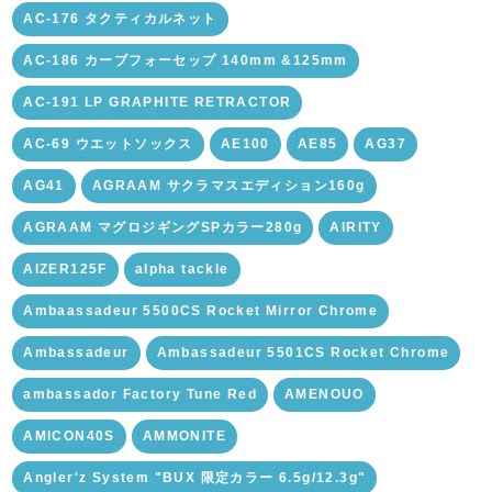
AC-176 タクティカルネット
AC-186 カーブフォーセップ 140mm &125mm
AC-191 LP GRAPHITE RETRACTOR
AC-69 ウエットソックス
AE100
AE85
AG37
AG41
AGRAAM サクラマスエディション160g
AGRAAM マグロジギングSPカラー280g
AIRITY
AIZER125F
alpha tackle
Ambaassadeur 5500CS Rocket Mirror Chrome
Ambassadeur
Ambassadeur 5501CS Rocket Chrome
ambassador Factory Tune Red
AMENOUO
AMICON40S
AMMONITE
Angler'z System "BUX 限定カラー 6.5g/12.3g"