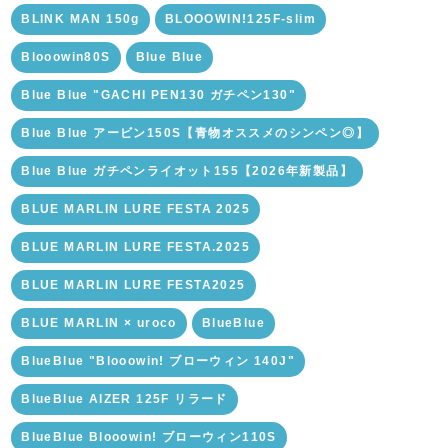
BLINK MAN 150g
BLOOOWIN!125F-slim
Blooowin80S
Blue Blue
Blue Blue "GACHI PEN130 ガチペン130"
Blue Blue アービン150S【青物オススメのシンペン◎】
Blue Blue ガチペンライオット155【2026年新製品】
BLUE MARLIN LURE FESTA 2025
BLUE MARLIN LURE FESTA.2025
BLUE MARLIN LURE FESTA2025
BLUE MARLIN × uroco
BlueBlue
BlueBlue "Blooowin! ブローウィン 140J"
BlueBlue AIZER 125F リラード
BlueBlue Blooowin! ブローウィン110S