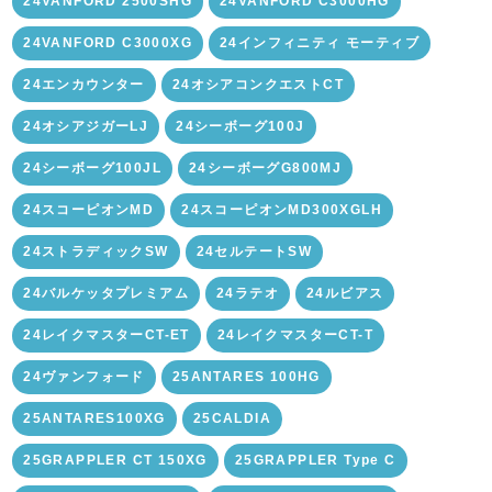
24VANFORD 2500SHG
24VANFORD C3000HG
24VANFORD C3000XG
24インフィニティ モーティブ
24エンカウンター
24オシアコンクエストCT
24オシアジガーLJ
24シーボーグ100J
24シーボーグ100JL
24シーボーグG800MJ
24スコーピオンMD
24スコーピオンMD300XGLH
24ストラディックSW
24セルテートSW
24バルケッタプレミアム
24ラテオ
24ルビアス
24レイクマスターCT-ET
24レイクマスターCT-T
24ヴァンフォード
25ANTARES 100HG
25ANTARES100XG
25CALDIA
25GRAPPLER CT 150XG
25GRAPPLER Type C