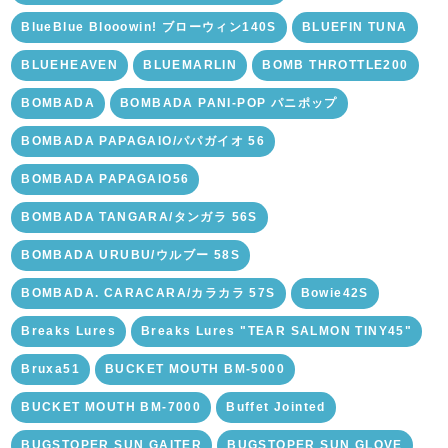
BlueBlue Blooowin! ブローウィン140S
BLUEFIN TUNA
BLUEHEAVEN
BLUEMARLIN
BOMB THROTTLE200
BOMBADA
BOMBADA PANI-POP パニポップ
BOMBADA PAPAGAIO/パパガイオ 56
BOMBADA PAPAGAIO56
BOMBADA TANGARA/タンガラ 56S
BOMBADA URUBU/ウルブー 58S
BOMBADA. CARACARA/カラカラ 57S
Bowie42S
Breaks Lures
Breaks Lures "TEAR SALMON TINY45"
Bruxa51
BUCKET MOUTH BM-5000
BUCKET MOUTH BM-7000
Buffet Jointed
BUGSTOPER SUN GAITER
BUGSTOPER SUN GLOVE