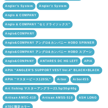
Angler’s System
Angler’z System
Anglo & COMPANY
Anglo & COMPANY "セミドライソックス"
Anglo&COMPANY
Anglo&COMPANY アングロ&カンパニー HOBO SPINNER
Anglo&COMPANY アングロ&カンパニー HOBO スプーン
Anglo&CONPANY
ANTARES DC HG LEFT
APIA
APIA "ANGLER'S SUPPORT VEST Ver.4" BLACK×BLACK
APIA "マスターピース120SL"
Arbor
Arbor45S
Art fishing マスターアングラー23.5g/30g/40g
Artisan AMSC-410
Artisan AMSS-510
ASH LONG
ATEC限定カラー