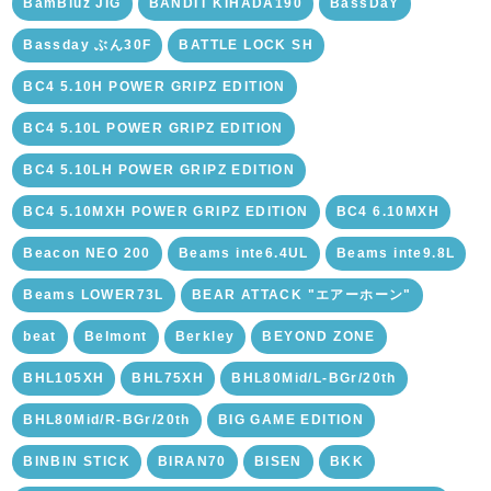
BamBluz JIG
BANDIT KIHADA190
BassDaY
Bassday ぶん30F
BATTLE LOCK SH
BC4 5.10H POWER GRIPZ EDITION
BC4 5.10L POWER GRIPZ EDITION
BC4 5.10LH POWER GRIPZ EDITION
BC4 5.10MXH POWER GRIPZ EDITION
BC4 6.10MXH
Beacon NEO 200
Beams inte6.4UL
Beams inte9.8L
Beams LOWER73L
BEAR ATTACK "エアーホーン"
beat
Belmont
Berkley
BEYOND ZONE
BHL105XH
BHL75XH
BHL80Mid/L-BGr/20th
BHL80Mid/R-BGr/20th
BIG GAME EDITION
BINBIN STICK
BIRAN70
BISEN
BKK