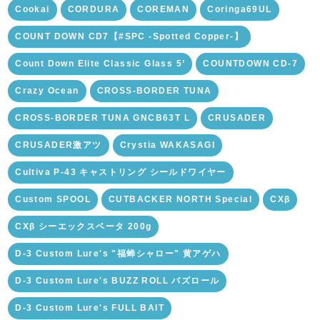
Cookai
CORDURA
COREMAN
Coringa69UL
COUNT DOWN CD7【#SPC -Spotted Copper-】
Count Down Elite Classic Glass 5’
COUNTDOWN CD-7
Crazy Ocean
CROSS-BORDER TUNA
CROSS-BORDER TUNA GNCB63T L
CRUSADER
CRUSADER激アツ
Crystia WAKASAGI
Cultiva P-43 キャストリング シールドワイヤー
Custom SPOOL
CUTBACKER NORTH Special
CXβ
CXβ シーエックスベータ 200g
D-3 Custom Lure's "福蝉シャロー" 黄アゲハ
D-3 Custom Lure's BUZZ ROLL バズロール
D-3 Custom Lure's FULL BAIT