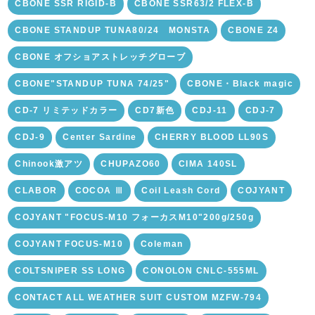
CBONE SSR RIGID-B
CBONE SSR63/2 FLEX-B
CBONE STANDUP TUNA80/24 MONSTA
CBONE Z4
CBONE オフショアストレッチグローブ
CBONE"STANDUP TUNA 74/25"
CBONE・Black magic
CD-7 リミテッドカラー
CD7新色
CDJ-11
CDJ-7
CDJ-9
Center Sardine
CHERRY BLOOD LL90S
Chinook激アツ
CHUPAZO60
CIMA 140SL
CLABOR
COCOA Ⅲ
Coil Leash Cord
COJYANT
COJYANT "FOCUS-M10 フォーカスM10"200g/250g
COJYANT FOCUS-M10
Coleman
COLTSNIPER SS LONG
CONOLON CNLC-555ML
CONTACT ALL WEATHER SUIT CUSTOM MZFW-794