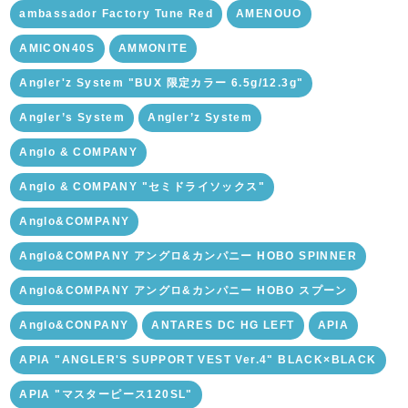
ambassador Factory Tune Red
AMENOUO
AMICON40S
AMMONITE
Angler'z System "BUX 限定カラー 6.5g/12.3g"
Angler’s System
Angler’z System
Anglo & COMPANY
Anglo & COMPANY "セミドライソックス"
Anglo&COMPANY
Anglo&COMPANY アングロ&カンパニー HOBO SPINNER
Anglo&COMPANY アングロ&カンパニー HOBO スプーン
Anglo&CONPANY
ANTARES DC HG LEFT
APIA
APIA "ANGLER'S SUPPORT VEST Ver.4" BLACK×BLACK
APIA "マスターピース120SL"