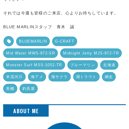
それでは今週も皆様のご来店、心よりお待ちしています。
BLUE MARLINスタッフ 青木 誠
BLUEMARLIN
G-CRAFT
Mid Water MWS-872-SR
Midnight Jetty MJS-872-TR
Monster Surf MSS-1052-TR
ブルーマリン
北海道
本流河川
海アメ
海サクラ
湖トラウト
網走
美幌
釣具屋