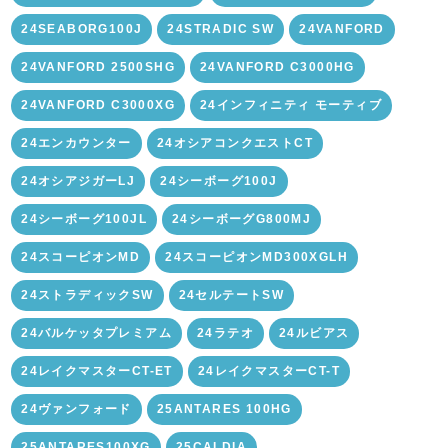
24SEABORG100J
24STRADIC SW
24VANFORD
24VANFORD 2500SHG
24VANFORD C3000HG
24VANFORD C3000XG
24インフィニティ モーティブ
24エンカウンター
24オシアコンクエストCT
24オシアジガーLJ
24シーボーグ100J
24シーボーグ100JL
24シーボーグG800MJ
24スコーピオンMD
24スコーピオンMD300XGLH
24ストラディックSW
24セルテートSW
24バルケッタプレミアム
24ラテオ
24ルビアス
24レイクマスターCT-ET
24レイクマスターCT-T
24ヴァンフォード
25ANTARES 100HG
25ANTARES100XG
25CALDIA