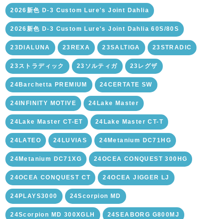
2026新色 D-3 Custom Lure's Joint Dahlia
2026新色 D-3 Custom Lure's Joint Dahlia 60S/80S
23DIALUNA
23REXA
23SALTIGA
23STRADIC
23ストラディック
23ソルティガ
23レグザ
24Barchetta PREMIUM
24CERTATE SW
24INFINITY MOTIVE
24Lake Master
24Lake Master CT-ET
24Lake Master CT-T
24LATEO
24LUVIAS
24Metanium DC71HG
24Metanium DC71XG
24OCEA CONQUEST 300HG
24OCEA CONQUEST CT
24OCEA JIGGER LJ
24PLAYS3000
24Scorpion MD
24Scorpion MD 300XGLH
24SEABORG G800MJ