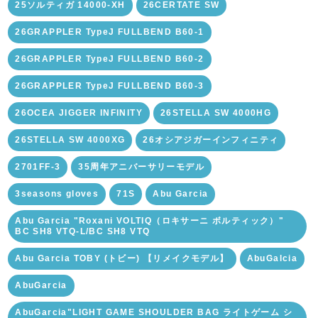
25ソルティガ 14000-XH
26CERTATE SW
26GRAPPLER TypeJ FULLBEND B60-1
26GRAPPLER TypeJ FULLBEND B60-2
26GRAPPLER TypeJ FULLBEND B60-3
26OCEA JIGGER INFINITY
26STELLA SW 4000HG
26STELLA SW 4000XG
26オシアジガーインフィニティ
2701FF-3
35周年アニバーサリーモデル
3seasons gloves
71S
Abu Garcia
Abu Garcia "Roxani VOLTIQ（ロキサーニ ボルティック）"
BC SH8 VTQ-L/BC SH8 VTQ
Abu Garcia TOBY (トビー) 【リメイクモデル】
AbuGalcia
AbuGarcia
AbuGarcia"LIGHT GAME SHOULDER BAG ライトゲーム シ