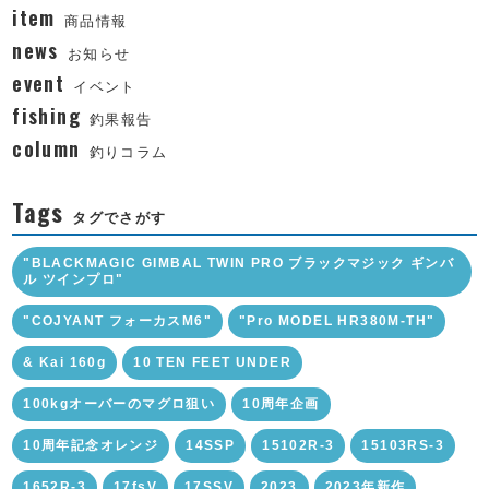
item
商品情報
news
お知らせ
event
イベント
fishing
釣果報告
column
釣りコラム
Tags
タグでさがす
"BLACKMAGIC GIMBAL TWIN PRO ブラックマジック ギンバ
ル ツインプロ"
"COJYANT フォーカスM6"
"Pro MODEL HR380M-TH"
& Kai 160g
10 TEN FEET UNDER
100kgオーバーのマグロ狙い
10周年企画
10周年記念オレンジ
14SSP
15102R-3
15103RS-3
1652R-3
17fsV
17SSV
2023
2023年新作