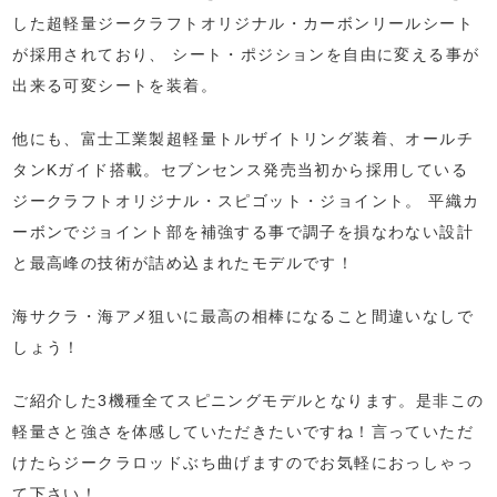
した超軽量ジークラフトオリジナル・カーボンリールシート
が採用されており、 シート・ポジションを自由に変える事が
出来る可変シートを装着。
他にも、富士工業製超軽量トルザイトリング装着、オールチ
タンKガイド搭載。セブンセンス発売当初から採用している
ジークラフトオリジナル・スピゴット・ジョイント。 平織カ
ーボンでジョイント部を補強する事で調子を損なわない設計
と最高峰の技術が詰め込まれたモデルです！
海サクラ・海アメ狙いに最高の相棒になること間違いなしで
しょう！
ご紹介した3機種全てスピニングモデルとなります。是非この
軽量さと強さを体感していただきたいですね！言っていただ
けたらジークラロッドぶち曲げますのでお気軽におっしゃっ
て下さい！