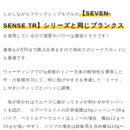
【SEVEN-
しかしながらフラッグシップモデルの
SENSE TR】シリーズと同じブランクス
を使用しているので感度やパワーは最強クラスです！
価格も4万円台で購入出来ますので初めてのジークラロッドに
も最適です。
ウェーディングで17g前後のミノー主体の軽快性を重視した
中・小規模河川にて、特に投げやすさを考慮した「ミート」
しやすいティップとバットに調整。
魚が掛かればスムーズに曲がってタメが利かせやすいバッ
トを設計。 ルアーウエイトの許容範囲は6gシンペン〜28ｇ
バイブ、ベストルアーウエイトはミノーの場合、概ね12ｇ〜
20ｇが扱いやすく、バイブの場合は鉄板系を含め概ね10g〜