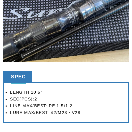
SPEC
LENGTH:10’5”
SEC(PCS):2
LINE MAX/BEST: PE 1.5/1.2
LURE MAX/BEST: 42/M23・V28