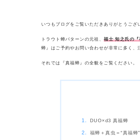
いつもブログをご覧いただきありがとうござ
トラウト蝉パターンの元祖、
福士 知之氏の
蝉』はご予約やお問い合わせが非常に多く、
それでは『真福蝉』の全貌をご覧ください。
DUO×d3 真福蝉
福蝉＋真虫＝“真福蝉