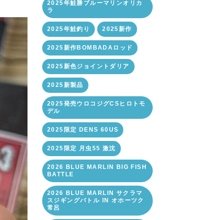
2025年鮭勝ブルーマリンオリカ
ラ
2025年鮭釣り
2025新作
2025新作BOMBADAロッド
2025新色ジョイントダリア
2025新製品
2025発売ウロコジグCSヒロトモ
デル
2025限定 DENS 60US
2025限定 月虫55 激沈
2026 BLUE MARLIN BIG FISH
BATTLE
2026 BLUE MARLIN サクラマ
スジギングバトル IN オホーツク
常呂