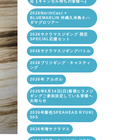
呂【キャンセル待ちの皆様へ】
2026NorthCast ×
BLUEMARLIN 沖縄久米島キハ
ダマグロツアー
2026サクラマスジギング 限定
SPECIAL応援セット
2026サクラマスジギングバトル
2026ブリジギング・キャスティ
ング
2026年 アルボル
2026年6月14日(日)留萌ヒラメジ
ギングご参加決定している皆様へ
お知らせ
2026年新色SPEAHEAD RYUKI
50S
2026年海サクラマス