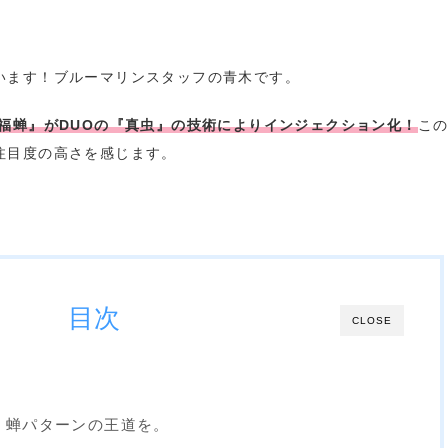
います！ブルーマリンスタッフの青木です。
『福蝉』がDUOの『真虫』の技術によりインジェクション化！
こ
注目度の高さを感じます。
目次
CLOSE
” 蝉パターンの王道を。