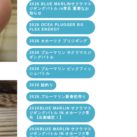
2026 BLUE MARLINサクラマス
ジギングバトル in常呂 重要なお
知らせ
2026 OCEA PLUGGER BG
FLEX ENERGY
2026 オホーツク ブリジギング
2026 ブルーマリン サクラマスジ
ギングバトル
2026 ブルーマリン ビックフィッ
シュバトル
2026 鮭釣り
2026.ブルーマリン新春初売り
2026BLUE MARLIN サクラマス
ジギングバトル IN オホーツク常
呂 【出船確定！】
2026BLUE MARLIN サクラマス
ジギングバトル IN オホーツク常