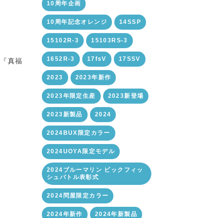
10周年企画
10周年記念オレンジ
14SSP
15102R-3
15103RS-3
1652R-3
17fsV
17SSV
の『真福
2023
2023年新作
2023年限定生産
2023新登場
2023新製品
2024
2024BUX限定カラー
2024UOYA限定モデル
2024ブルーマリン ビックフィッ
シュバトル表彰式
2024問屋限定カラー
2024年新作
2024年新製品