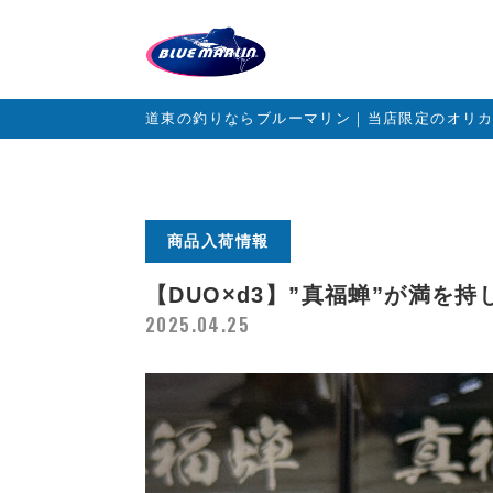
道東の釣りならブルーマリン｜当店限定のオリ
商品入荷情報
【DUO×d3】”真福蝉”が満を
2025.04.25