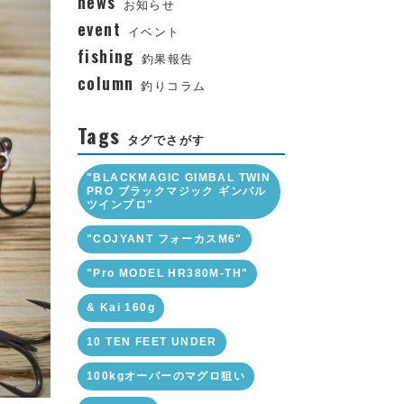
news
お知らせ
event
イベント
fishing
釣果報告
column
釣りコラム
Tags
タグでさがす
"BLACKMAGIC GIMBAL TWIN
PRO ブラックマジック ギンバル
ツインプロ"
"COJYANT フォーカスM6"
"Pro MODEL HR380M-TH"
& Kai 160g
10 TEN FEET UNDER
100kgオーバーのマグロ狙い