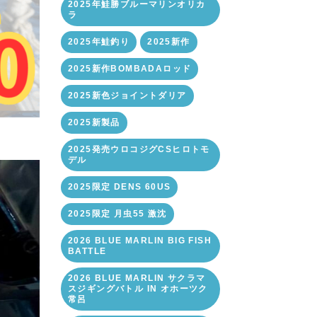
2025年鮭勝ブルーマリンオリカ
ラ
2025年鮭釣り
2025新作
2025新作BOMBADAロッド
2025新色ジョイントダリア
2025新製品
2025発売ウロコジグCSヒロトモ
デル
2025限定 DENS 60US
2025限定 月虫55 激沈
2026 BLUE MARLIN BIG FISH
BATTLE
2026 BLUE MARLIN サクラマ
スジギングバトル IN オホーツク
常呂