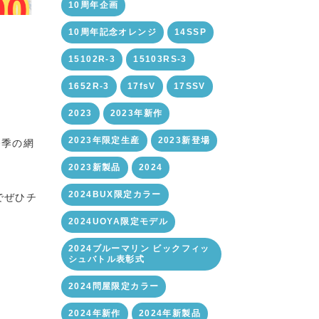
10周年企画
10周年記念オレンジ
14SSP
15102R-3
15103RS-3
1652R-3
17fsV
17SSV
2023
2023年新作
2023年限定生産
2023新登場
今季の網
2023新製品
2024
2024BUX限定カラー
でぜひチ
2024UOYA限定モデル
2024ブルーマリン ビックフィッ
シュバトル表彰式
2024問屋限定カラー
2024年新作
2024年新製品