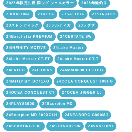
2026年限定生産 岡ジグ シェルカラー
2026年鮭釣り
23DIALUNA
23REXA
23SALTIGA
23STRADIC
23ストラディック
23ソルティガ
23レグザ
24Barchetta PREMIUM
24CERTATE SW
24INFINITY MOTIVE
24Lake Master
24Lake Master CT-ET
24Lake Master CT-T
24LATEO
24LUVIAS
24Metanium DC71HG
24Metanium DC71XG
24OCEA CONQUEST 300HG
24OCEA CONQUEST CT
24OCEA JIGGER LJ
24PLAYS3000
24Scorpion MD
24Scorpion MD 300XGLH
24SEABORG G800MJ
24SEABORG100J
24STRADIC SW
24VANFORD