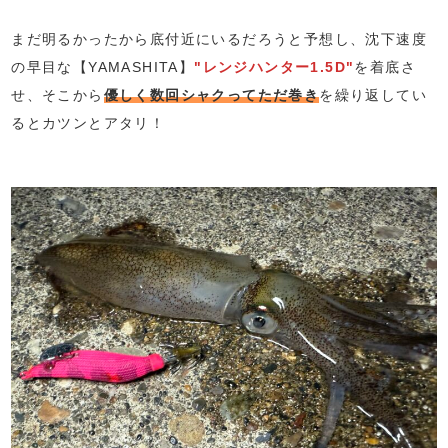
まだ明るかったから底付近にいるだろうと予想し、沈下速度
の早目な【YAMASHITA】
"レンジハンター1.5D"
を着底さ
せ、そこから
優しく数回シャクってただ巻き
を繰り返してい
るとカツンとアタリ！