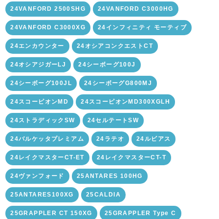
24VANFORD 2500SHG
24VANFORD C3000HG
24VANFORD C3000XG
24インフィニティ モーティブ
24エンカウンター
24オシアコンクエストCT
24オシアジガーLJ
24シーボーグ100J
24シーボーグ100JL
24シーボーグG800MJ
24スコーピオンMD
24スコーピオンMD300XGLH
24ストラディックSW
24セルテートSW
24バルケッタプレミアム
24ラテオ
24ルビアス
24レイクマスターCT-ET
24レイクマスターCT-T
24ヴァンフォード
25ANTARES 100HG
25ANTARES100XG
25CALDIA
25GRAPPLER CT 150XG
25GRAPPLER Type C