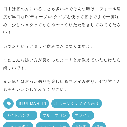
日中は底の方にいることも多いのでそんな時は、フォール速
度が早目なD(ディープ)のタイプを使って底までまで一度沈
め、少しシャクってからゆ〜っくりただ巻きしてみてくださ
い！
カツンというアタリが病みつきになりますよ。
またこんな誘い方が良かったよー！とか教えていただけたら
嬉しいです。
また魚とは違った釣りを楽しめるマメイカ釣り。ぜひ皆さん
もチャレンジしてみてください。
BLUEMARLIN
オホーツクマメイカ釣り
サイトハンター
ブルーマリン
マメイカ
マメイカ釣り
レンジハンター
北海道
網走