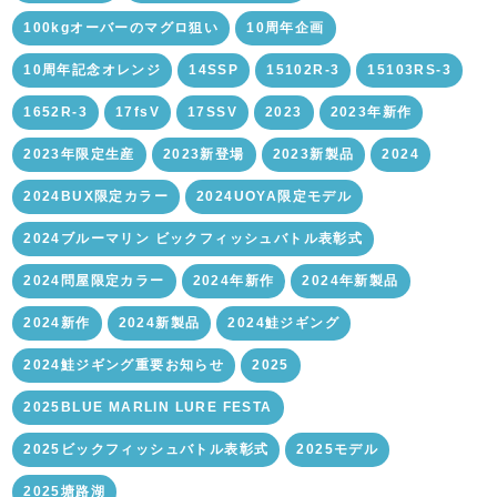
100kgオーバーのマグロ狙い
10周年企画
10周年記念オレンジ
14SSP
15102R-3
15103RS-3
1652R-3
17fsV
17SSV
2023
2023年新作
2023年限定生産
2023新登場
2023新製品
2024
2024BUX限定カラー
2024UOYA限定モデル
2024ブルーマリン ビックフィッシュバトル表彰式
2024問屋限定カラー
2024年新作
2024年新製品
2024新作
2024新製品
2024鮭ジギング
2024鮭ジギング重要お知らせ
2025
2025BLUE MARLIN LURE FESTA
2025ビックフィッシュバトル表彰式
2025モデル
2025塘路湖