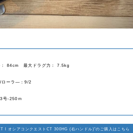
： 84cm 最大ドラグ力： 7.5kg
ローラ―：9/2
3号-250ｍ
T CT l オシアコンクエストCT 300HG (右ハンドル)”のご購入はこちら