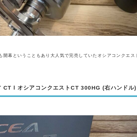
も開幕ということもあり大人気で完売していたオシアコンクエス
T CT l オシアコンクエストCT 300HG (右ハンドル)