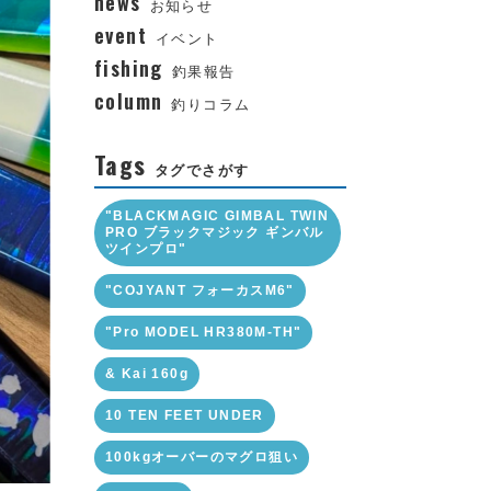
news
お知らせ
event
イベント
fishing
釣果報告
column
釣りコラム
Tags
タグでさがす
"BLACKMAGIC GIMBAL TWIN
PRO ブラックマジック ギンバル
ツインプロ"
"COJYANT フォーカスM6"
"Pro MODEL HR380M-TH"
& Kai 160g
10 TEN FEET UNDER
100kgオーバーのマグロ狙い