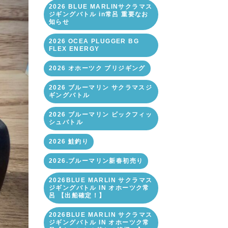
2026 BLUE MARLINサクラマス
ジギングバトル in常呂 重要なお
知らせ
2026 OCEA PLUGGER BG
FLEX ENERGY
2026 オホーツク ブリジギング
2026 ブルーマリン サクラマスジ
ギングバトル
2026 ブルーマリン ビックフィッ
シュバトル
2026 鮭釣り
2026.ブルーマリン新春初売り
2026BLUE MARLIN サクラマス
ジギングバトル IN オホーツク常
呂 【出船確定！】
2026BLUE MARLIN サクラマス
ジギングバトル IN オホーツク常