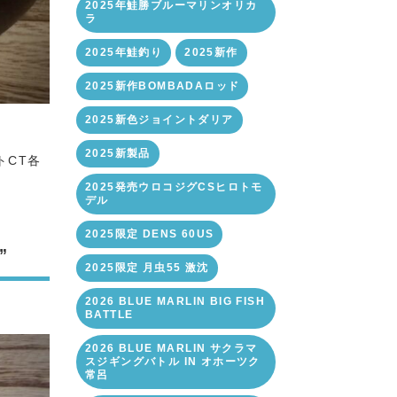
2025年鮭勝ブルーマリンオリカ
ラ
2025年鮭釣り
2025新作
2025新作BOMBADAロッド
2025新色ジョイントダリア
2025新製品
トCT各
2025発売ウロコジグCSヒロトモ
デル
2025限定 DENS 60US
”
2025限定 月虫55 激沈
2026 BLUE MARLIN BIG FISH
BATTLE
2026 BLUE MARLIN サクラマ
スジギングバトル IN オホーツク
常呂