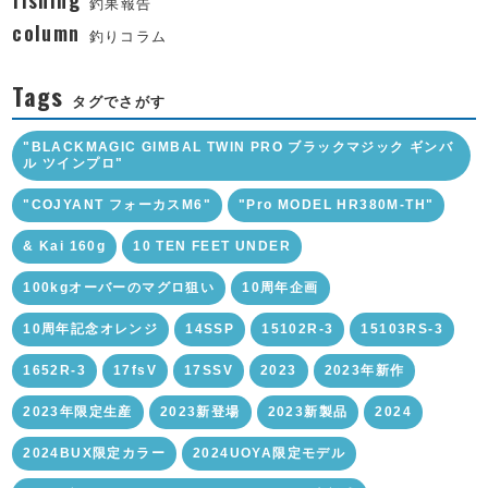
釣果報告
column
釣りコラム
Tags
タグでさがす
"BLACKMAGIC GIMBAL TWIN PRO ブラックマジック ギンバ
ル ツインプロ"
"COJYANT フォーカスM6"
"Pro MODEL HR380M-TH"
& Kai 160g
10 TEN FEET UNDER
100kgオーバーのマグロ狙い
10周年企画
10周年記念オレンジ
14SSP
15102R-3
15103RS-3
1652R-3
17fsV
17SSV
2023
2023年新作
2023年限定生産
2023新登場
2023新製品
2024
2024BUX限定カラー
2024UOYA限定モデル