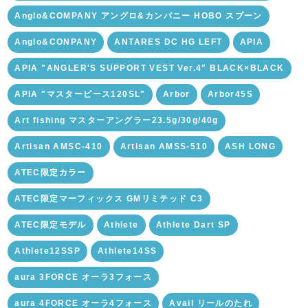
Anglo&COMPANY アングロ&カンパニー HOBO スプーン
Anglo&CONPANY
ANTARES DC HG LEFT
APIA
APIA "ANGLER'S SUPPORT VEST Ver.4" BLACK×BLACK
APIA "マスターピース120SL"
Arbor
Arbor45S
Art fishing マスターアングラー23.5g/30g/40g
Artisan AMSC-410
Artisan AMSS-510
ASH LONG
ATEC限定カラー
ATEC限定マーフィックス GMリミテッド C3
ATEC限定モデル
Athlete
Athlete Dart SP
Athlete12SSP
Athlete14SS
aura 3FORCE オーラ3フォース
aura 4FORCE オーラ4フォース
Avail リールのたれ