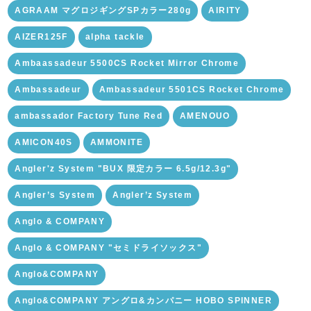
AGRAAM マグロジギングSPカラー280g
AIRITY
AIZER125F
alpha tackle
Ambaassadeur 5500CS Rocket Mirror Chrome
Ambassadeur
Ambassadeur 5501CS Rocket Chrome
ambassador Factory Tune Red
AMENOUO
AMICON40S
AMMONITE
Angler'z System "BUX 限定カラー 6.5g/12.3g"
Angler’s System
Angler’z System
Anglo & COMPANY
Anglo & COMPANY "セミドライソックス"
Anglo&COMPANY
Anglo&COMPANY アングロ&カンパニー HOBO SPINNER