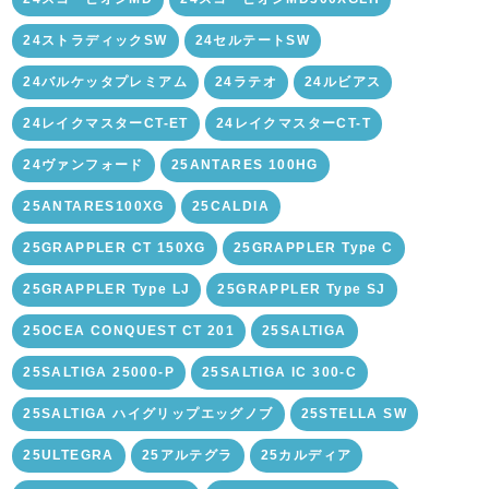
24ストラディックSW
24セルテートSW
24バルケッタプレミアム
24ラテオ
24ルビアス
24レイクマスターCT-ET
24レイクマスターCT-T
24ヴァンフォード
25ANTARES 100HG
25ANTARES100XG
25CALDIA
25GRAPPLER CT 150XG
25GRAPPLER Type C
25GRAPPLER Type LJ
25GRAPPLER Type SJ
25OCEA CONQUEST CT 201
25SALTIGA
25SALTIGA 25000-P
25SALTIGA IC 300-C
25SALTIGA ハイグリップエッグノブ
25STELLA SW
25ULTEGRA
25アルテグラ
25カルディア