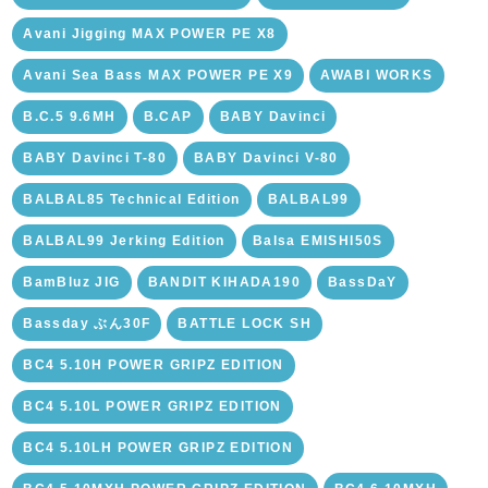
Avani Jigging MAX POWER PE X8
Avani Sea Bass MAX POWER PE X9
AWABI WORKS
B.C.5 9.6MH
B.CAP
BABY Davinci
BABY Davinci T-80
BABY Davinci V-80
BALBAL85 Technical Edition
BALBAL99
BALBAL99 Jerking Edition
Balsa EMISHI50S
BamBluz JIG
BANDIT KIHADA190
BassDaY
Bassday ぶん30F
BATTLE LOCK SH
BC4 5.10H POWER GRIPZ EDITION
BC4 5.10L POWER GRIPZ EDITION
BC4 5.10LH POWER GRIPZ EDITION