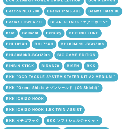
BC4 5.10MXH POWER GRIPZ EDITION
BC4 6.10MXH
Beacon NEO 200
Beams inte6.4UL
Beams inte9.8L
Beams LOWER73L
BEAR ATTACK "エアーホーン"
beat
Belmont
Berkley
BEYOND ZONE
BHL105XH
BHL75XH
BHL80Mid/L-BGr/20th
BHL80Mid/R-BGr/20th
BIG GAME EDITION
BINBIN STICK
BIRAN70
BISEN
BKK
BKK "OCD TACKLE SYSTEM STATER KIT A2 MEDIUM "
BKK "Ozone Shield オゾンシールド（O3 Shield)"
BKK ICHIGO HOOK
BKK ICHIGO HOOK 1.5X TWIN ASSIST
BKK イチゴフック
BKK ソフトシェルジャケット