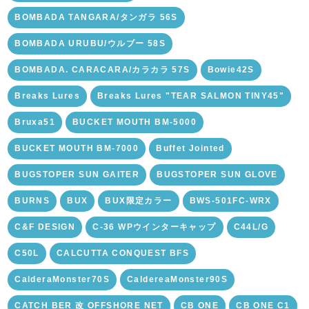
BOMBADA TANGARA/タンガラ 56S
BOMBADA URUBU/ウルブー 58S
BOMBADA. CARACARA/カラカラ 57S
Bowie42S
Breaks Lures
Breaks Lures "TEAR SALMON TINY45"
Bruxa51
BUCKET MOUTH BM-5000
BUCKET MOUTH BM-7000
Buffet Jointed
BUGSTOPER SUN GAITER
BUGSTOPER SUN GLOVE
BURNS
BUX
BUX限定カラー
BWS-501FC-WRX
C&F DESIGN
C-36 WPウインターキャップ
C44L/G
C50L
CALCUTTA CONQUEST BFS
CalderaMonster70S
CaldereaMonster90S
CATCH BER 改 OFFSHORE NET
CB ONE
CB ONE C1