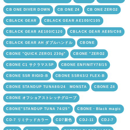
CB ONE DIVER DOWN
CB ONE Z4
CB ONE ZERO2
CBLACK GEAR
CBLACK GEAR AE100/C105
CBLACK GEAR AE100/C120
CBLACK GEAR AE85/C98
CBLACK GEAR AH ダブルハンドル
CBONE
CBONE "QUICK ZERO1 230g"
CBONE "ZERO2
CBONE C1 サクラマスSP
CBONE ENFINITY78/15
CBONE SSR RIGID-B
CBONE SSR63/2 FLEX-B
CBONE STANDUP TUNA80/24 MONSTA
CBONE Z4
CBONE オフショアストレッチグローブ
CBONE"STANDUP TUNA 74/25"
CBONE・Black magic
CD-7 リミテッドカラー
CD7新色
CDJ-11
CDJ-7