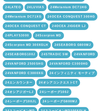
24LATEO
24LUVIAS
24Metanium DC71HG
24Metanium DC71XG
24OCEA CONQUEST 300HG
24OCEA CONQUEST CT
24OCEA JIGGER LJ
24PLAYS3000
24Scorpion MD
24Scorpion MD 300XGLH
24SEABORG G800MJ
24SEABORG100J
24STRADIC SW
24VANFORD
24VANFORD 2500SHG
24VANFORD C3000HG
24VANFORD C3000XG
24インフィニティ モーティブ
24エンカウンター
24オシアコンクエストCT
24オシアジガーLJ
24シーボーグ100J
24シーボーグ100JL
24シーボーグG800MJ
24スコーピオンMD
24スコーピオンMD300XGLH