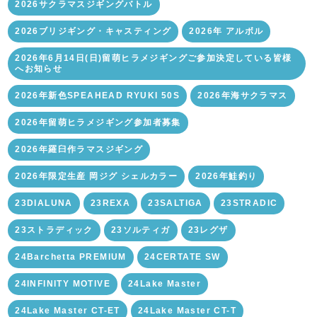
2026サクラマスジギングバトル
2026ブリジギング・キャスティング
2026年 アルボル
2026年6月14日(日)留萌ヒラメジギングご参加決定している皆様
へお知らせ
2026年新色SPEAHEAD RYUKI 50S
2026年海サクラマス
2026年留萌ヒラメジギング参加者募集
2026年羅臼作ラマスジギング
2026年限定生産 岡ジグ シェルカラー
2026年鮭釣り
23DIALUNA
23REXA
23SALTIGA
23STRADIC
23ストラディック
23ソルティガ
23レグザ
24Barchetta PREMIUM
24CERTATE SW
24INFINITY MOTIVE
24Lake Master
24Lake Master CT-ET
24Lake Master CT-T