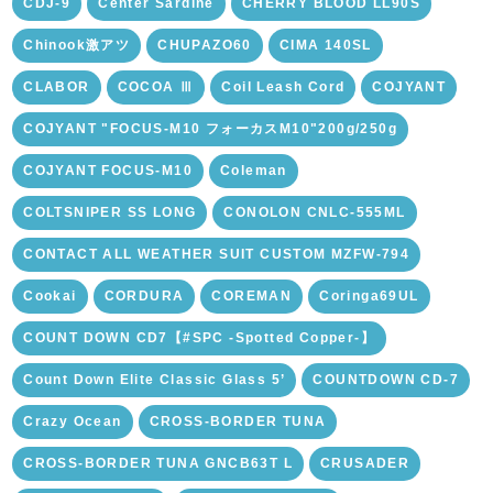
CDJ-9
Center Sardine
CHERRY BLOOD LL90S
Chinook激アツ
CHUPAZO60
CIMA 140SL
CLABOR
COCOA Ⅲ
Coil Leash Cord
COJYANT
COJYANT "FOCUS-M10 フォーカスM10"200g/250g
COJYANT FOCUS-M10
Coleman
COLTSNIPER SS LONG
CONOLON CNLC-555ML
CONTACT ALL WEATHER SUIT CUSTOM MZFW-794
Cookai
CORDURA
COREMAN
Coringa69UL
COUNT DOWN CD7【#SPC -Spotted Copper-】
Count Down Elite Classic Glass 5’
COUNTDOWN CD-7
Crazy Ocean
CROSS-BORDER TUNA
CROSS-BORDER TUNA GNCB63T L
CRUSADER