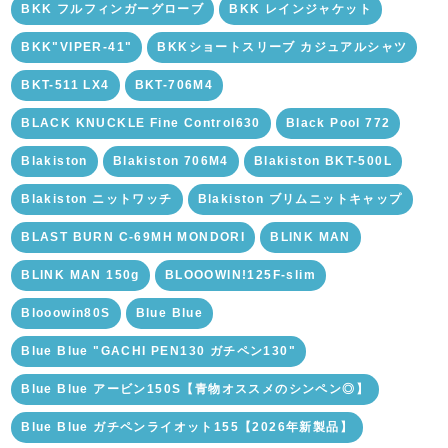
BKK フルフィンガーグローブ
BKK レインジャケット
BKK"VIPER-41"
BKKショートスリーブ カジュアルシャツ
BKT-511 LX4
BKT-706M4
BLACK KNUCKLE Fine Control630
Black Pool 772
Blakiston
Blakiston 706M4
Blakiston BKT-500L
Blakiston ニットワッチ
Blakiston ブリムニットキャップ
BLAST BURN C-69MH MONDORI
BLINK MAN
BLINK MAN 150g
BLOOOWIN!125F-slim
Blooowin80S
Blue Blue
Blue Blue "GACHI PEN130 ガチペン130"
Blue Blue アービン150S【青物オススメのシンペン◎】
Blue Blue ガチペンライオット155【2026年新製品】