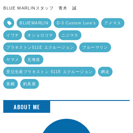
BLUE MARLINスタッフ 青木 誠
BLUEMARLIN
D-3 Custom Lure’s
アメマス
イワナ
オショロコマ
ニジマス
ブラキストン511E エクルージョン
ブルーマリン
ヤマメ
北海道
受注生産ブラキストン 511E エクルージョン
網走
美幌
釣具屋