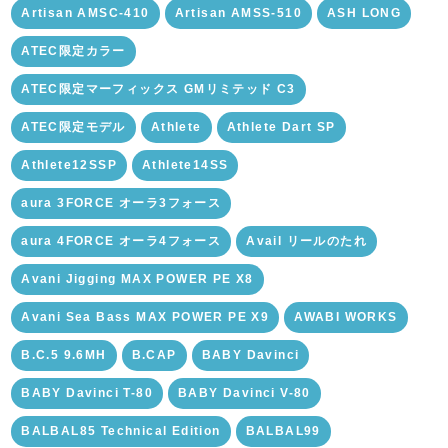
Artisan AMSC-410
Artisan AMSS-510
ASH LONG
ATEC限定カラー
ATEC限定マーフィックス GMリミテッド C3
ATEC限定モデル
Athlete
Athlete Dart SP
Athlete12SSP
Athlete14SS
aura 3FORCE オーラ3フォース
aura 4FORCE オーラ4フォース
Avail リールのたれ
Avani Jigging MAX POWER PE X8
Avani Sea Bass MAX POWER PE X9
AWABI WORKS
B.C.5 9.6MH
B.CAP
BABY Davinci
BABY Davinci T-80
BABY Davinci V-80
BALBAL85 Technical Edition
BALBAL99