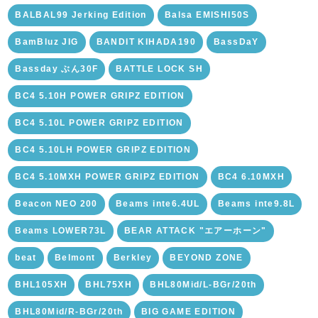
BALBAL99 Jerking Edition
Balsa EMISHI50S
BamBluz JIG
BANDIT KIHADA190
BassDaY
Bassday ぶん30F
BATTLE LOCK SH
BC4 5.10H POWER GRIPZ EDITION
BC4 5.10L POWER GRIPZ EDITION
BC4 5.10LH POWER GRIPZ EDITION
BC4 5.10MXH POWER GRIPZ EDITION
BC4 6.10MXH
Beacon NEO 200
Beams inte6.4UL
Beams inte9.8L
Beams LOWER73L
BEAR ATTACK "エアーホーン"
beat
Belmont
Berkley
BEYOND ZONE
BHL105XH
BHL75XH
BHL80Mid/L-BGr/20th
BHL80Mid/R-BGr/20th
BIG GAME EDITION