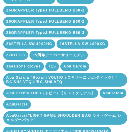
26GRAPPLER TypeJ FULLBEND B60-1
26GRAPPLER TypeJ FULLBEND B60-2
26GRAPPLER TypeJ FULLBEND B60-3
26STELLA SW 4000HG
26STELLA SW 4000XG
2701FF-3
35周年アニバーサリーモデル
3seasons gloves
71S
Abu Garcia
Abu Garcia "Roxani VOLTIQ（ロキサーニ ボルティック）"
BC SH8 VTQ-L/BC SH8 VTQ
Abu Garcia TOBY (トビー) 【リメイクモデル】
AbuGalcia
AbuGarcia
AbuGarcia"LIGHT GAME SHOULDER BAG ライトゲーム シ
ョルダーバック"
ABU×DAYSPROUT カーディナル3 50th Anniversary