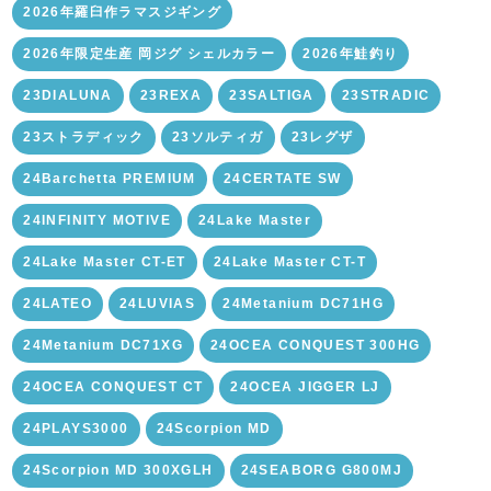
2026年羅臼作ラマスジギング
2026年限定生産 岡ジグ シェルカラー
2026年鮭釣り
23DIALUNA
23REXA
23SALTIGA
23STRADIC
23ストラディック
23ソルティガ
23レグザ
24Barchetta PREMIUM
24CERTATE SW
24INFINITY MOTIVE
24Lake Master
24Lake Master CT-ET
24Lake Master CT-T
24LATEO
24LUVIAS
24Metanium DC71HG
24Metanium DC71XG
24OCEA CONQUEST 300HG
24OCEA CONQUEST CT
24OCEA JIGGER LJ
24PLAYS3000
24Scorpion MD
24Scorpion MD 300XGLH
24SEABORG G800MJ