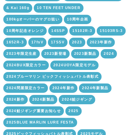
& Kai 160g
10 TEN FEET UNDER
100kgオーバーのマグロ狙い
10周年企画
10周年記念オレンジ
14SSP
15102R-3
15103RS-3
1652R-3
17fsV
17SSV
2023
2023年新作
2023年限定生産
2023新登場
2023新製品
2024
2024BUX限定カラー
2024UOYA限定モデル
2024ブルーマリン ビックフィッシュバトル表彰式
2024問屋限定カラー
2024年新作
2024年新製品
2024新作
2024新製品
2024鮭ジギング
2024鮭ジギング重要お知らせ
2025
2025BLUE MARLIN LURE FESTA
2025ビックフィッシュバトル表彰式
2025モデル