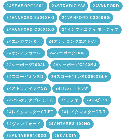
24SEABORG100J
24STRADIC SW
24VANFORD
24VANFORD 2500SHG
24VANFORD C3000HG
24VANFORD C3000XG
24インフィニティ モーティブ
24エンカウンター
24オシアコンクエストCT
24オシアジガーLJ
24シーボーグ100J
24シーボーグ100JL
24シーボーグG800MJ
24スコーピオンMD
24スコーピオンMD300XGLH
24ストラディックSW
24セルテートSW
24バルケッタプレミアム
24ラテオ
24ルビアス
24レイクマスターCT-ET
24レイクマスターCT-T
24ヴァンフォード
25ANTARES 100HG
25ANTARES100XG
25CALDIA