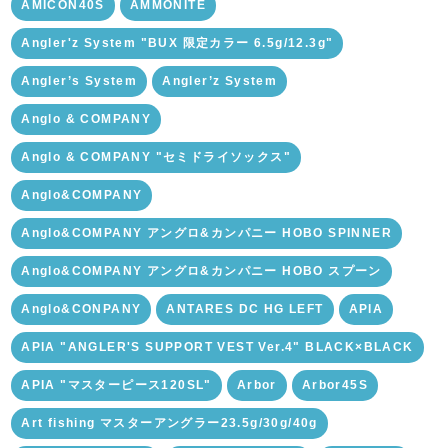
AMICON40S
AMMONITE
Angler'z System "BUX 限定カラー 6.5g/12.3g"
Angler’s System
Angler’z System
Anglo & COMPANY
Anglo & COMPANY "セミドライソックス"
Anglo&COMPANY
Anglo&COMPANY アングロ&カンパニー HOBO SPINNER
Anglo&COMPANY アングロ&カンパニー HOBO スプーン
Anglo&CONPANY
ANTARES DC HG LEFT
APIA
APIA "ANGLER'S SUPPORT VEST Ver.4" BLACK×BLACK
APIA "マスターピース120SL"
Arbor
Arbor45S
Art fishing マスターアングラー23.5g/30g/40g