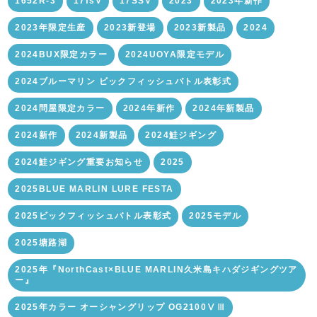
1652R-3
17fsV
17SSV
2023
2023年新作
2023年限定生産
2023新登場
2023新製品
2024
2024BUX限定カラー
2024UOYA限定モデル
2024ブルーマリン ビックフィッシュバトル表彰式
2024問屋限定カラー
2024年新作
2024年新製品
2024新作
2024新製品
2024鮭ジギング
2024鮭ジギング重要お知らせ
2025
2025BLUE MARLIN LURE FESTA
2025ビックフィッシュバトル表彰式
2025モデル
2025塘路湖
2025年『NorthCast×BLUE MARLIN久米島キハダジギングツア
ー』
2025年カラー オーシャングリップ OG2100ⅤⅢ