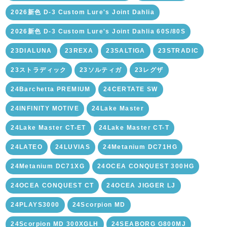
2026新色 D-3 Custom Lure's Joint Dahlia
2026新色 D-3 Custom Lure's Joint Dahlia 60S/80S
23DIALUNA
23REXA
23SALTIGA
23STRADIC
23ストラディック
23ソルティガ
23レグザ
24Barchetta PREMIUM
24CERTATE SW
24INFINITY MOTIVE
24Lake Master
24Lake Master CT-ET
24Lake Master CT-T
24LATEO
24LUVIAS
24Metanium DC71HG
24Metanium DC71XG
24OCEA CONQUEST 300HG
24OCEA CONQUEST CT
24OCEA JIGGER LJ
24PLAYS3000
24Scorpion MD
24Scorpion MD 300XGLH
24SEABORG G800MJ