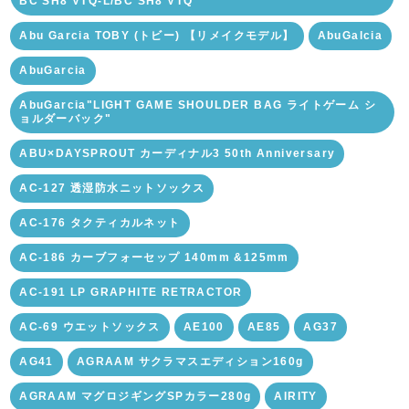
BC SH8 VTQ-L/BC SH8 VTQ
Abu Garcia TOBY (トビー) 【リメイクモデル】
AbuGalcia
AbuGarcia
AbuGarcia"LIGHT GAME SHOULDER BAG ライトゲーム シ
ョルダーバック"
ABU×DAYSPROUT カーディナル3 50th Anniversary
AC-127 透湿防水ニットソックス
AC-176 タクティカルネット
AC-186 カーブフォーセップ 140mm &125mm
AC-191 LP GRAPHITE RETRACTOR
AC-69 ウエットソックス
AE100
AE85
AG37
AG41
AGRAAM サクラマスエディション160g
AGRAAM マグロジギングSPカラー280g
AIRITY