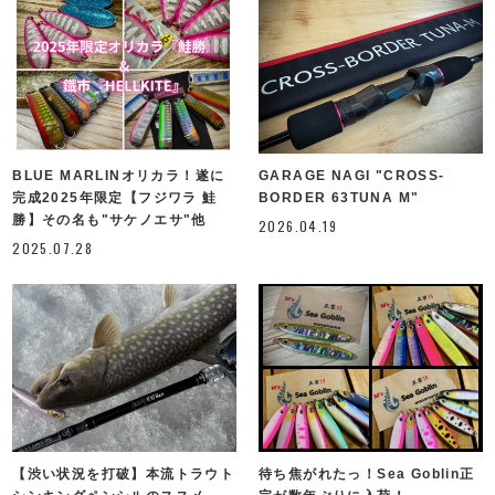
BLUE MARLINオリカラ！遂に
GARAGE NAGI "CROSS-
完成2025年限定【フジワラ 鮭
BORDER 63TUNA M"
勝】その名も"サケノエサ"他
2026.04.19
2025.07.28
待ち焦がれたっ！Sea Goblin正
【渋い状況を打破】本流トラウト