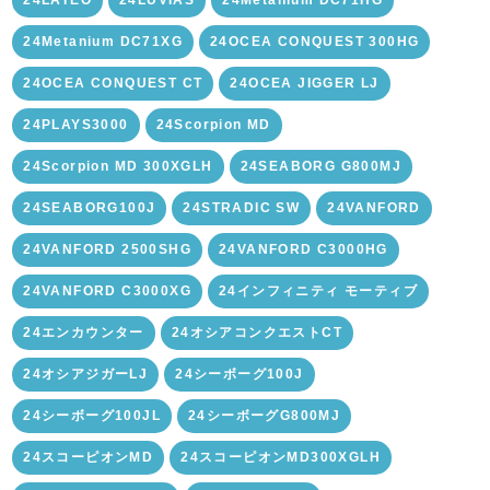
24LATEO
24LUVIAS
24Metanium DC71HG
24Metanium DC71XG
24OCEA CONQUEST 300HG
24OCEA CONQUEST CT
24OCEA JIGGER LJ
24PLAYS3000
24Scorpion MD
24Scorpion MD 300XGLH
24SEABORG G800MJ
24SEABORG100J
24STRADIC SW
24VANFORD
24VANFORD 2500SHG
24VANFORD C3000HG
24VANFORD C3000XG
24インフィニティ モーティブ
24エンカウンター
24オシアコンクエストCT
24オシアジガーLJ
24シーボーグ100J
24シーボーグ100JL
24シーボーグG800MJ
24スコーピオンMD
24スコーピオンMD300XGLH