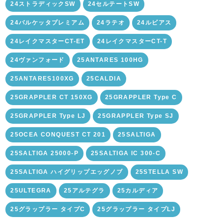
24ストラディックSW
24セルテートSW
24バルケッタプレミアム
24ラテオ
24ルビアス
24レイクマスターCT-ET
24レイクマスターCT-T
24ヴァンフォード
25ANTARES 100HG
25ANTARES100XG
25CALDIA
25GRAPPLER CT 150XG
25GRAPPLER Type C
25GRAPPLER Type LJ
25GRAPPLER Type SJ
25OCEA CONQUEST CT 201
25SALTIGA
25SALTIGA 25000-P
25SALTIGA IC 300-C
25SALTIGA ハイグリップエッグノブ
25STELLA SW
25ULTEGRA
25アルテグラ
25カルディア
25グラップラー タイプC
25グラップラー タイプLJ