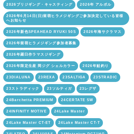
2026ブリジギング・キャスティング
2026年 アルボル
2026年6月14日(日)留萌ヒラメジギングご参加決定している皆様
へお知らせ
2026年新色SPEAHEAD RYUKI 50S
2026年海サクラマス
2026年留萌ヒラメジギング参加者募集
2026年羅臼作ラマスジギング
2026年限定生産 岡ジグ シェルカラー
2026年鮭釣り
23DIALUNA
23REXA
23SALTIGA
23STRADIC
23ストラディック
23ソルティガ
23レグザ
24Barchetta PREMIUM
24CERTATE SW
24INFINITY MOTIVE
24Lake Master
24Lake Master CT-ET
24Lake Master CT-T