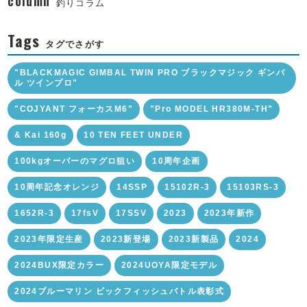
column
釣りコラム
Tags
タグでさがす
"BLACKMAGIC GIMBAL TWIN PRO ブラックマジック ギンバ
ル ツインプロ"
"COJYANT フォーカスM6"
"Pro MODEL HR380M-TH"
& Kai 160g
10 TEN FEET UNDER
100kgオーバーのマグロ狙い
10周年企画
10周年記念オレンジ
14SSP
15102R-3
15103RS-3
1652R-3
17fsV
17SSV
2023
2023年新作
2023年限定生産
2023新登場
2023新製品
2024
2024BUX限定カラー
2024UOYA限定モデル
2024ブルーマリン ビックフィッシュバトル表彰式