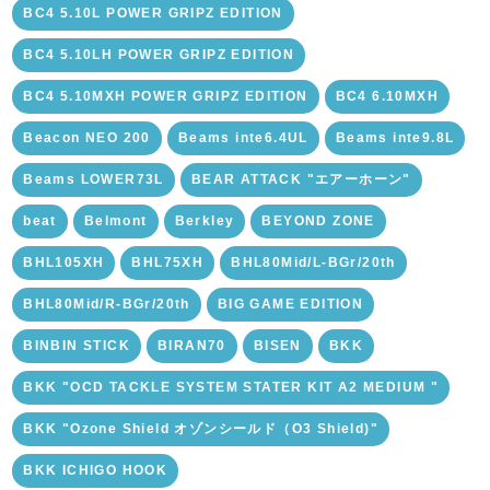
BC4 5.10L POWER GRIPZ EDITION
BC4 5.10LH POWER GRIPZ EDITION
BC4 5.10MXH POWER GRIPZ EDITION
BC4 6.10MXH
Beacon NEO 200
Beams inte6.4UL
Beams inte9.8L
Beams LOWER73L
BEAR ATTACK "エアーホーン"
beat
Belmont
Berkley
BEYOND ZONE
BHL105XH
BHL75XH
BHL80Mid/L-BGr/20th
BHL80Mid/R-BGr/20th
BIG GAME EDITION
BINBIN STICK
BIRAN70
BISEN
BKK
BKK "OCD TACKLE SYSTEM STATER KIT A2 MEDIUM "
BKK "Ozone Shield オゾンシールド（O3 Shield)"
BKK ICHIGO HOOK