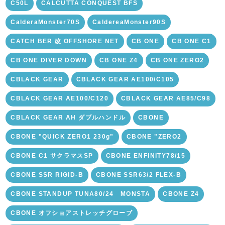
C50L
CALCUTTA CONQUEST BFS
CalderaMonster70S
CaldereaMonster90S
CATCH BER 改 OFFSHORE NET
CB ONE
CB ONE C1
CB ONE DIVER DOWN
CB ONE Z4
CB ONE ZERO2
CBLACK GEAR
CBLACK GEAR AE100/C105
CBLACK GEAR AE100/C120
CBLACK GEAR AE85/C98
CBLACK GEAR AH ダブルハンドル
CBONE
CBONE "QUICK ZERO1 230g"
CBONE "ZERO2
CBONE C1 サクラマスSP
CBONE ENFINITY78/15
CBONE SSR RIGID-B
CBONE SSR63/2 FLEX-B
CBONE STANDUP TUNA80/24 MONSTA
CBONE Z4
CBONE オフショアストレッチグローブ