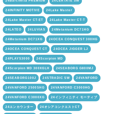
24Barchetta PREMIUM
24CERTATE SW
24INFINITY MOTIVE
24Lake Master
24Lake Master CT-ET
24Lake Master CT-T
24LATEO
24LUVIAS
24Metanium DC71HG
24Metanium DC71XG
24OCEA CONQUEST 300HG
24OCEA CONQUEST CT
24OCEA JIGGER LJ
24PLAYS3000
24Scorpion MD
24Scorpion MD 300XGLH
24SEABORG G800MJ
24SEABORG100J
24STRADIC SW
24VANFORD
24VANFORD 2500SHG
24VANFORD C3000HG
24VANFORD C3000XG
24インフィニティ モーティブ
24エンカウンター
24オシアコンクエストCT