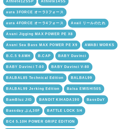
Athlete12SSP
Athlete14SS
aura 3FORCE オーラ3フォース
aura 4FORCE オーラ4フォース
Avail リールのたれ
Avani Jigging MAX POWER PE X8
Avani Sea Bass MAX POWER PE X9
AWABI WORKS
B.C.5 9.6MH
B.CAP
BABY Davinci
BABY Davinci T-80
BABY Davinci V-80
BALBAL85 Technical Edition
BALBAL99
BALBAL99 Jerking Edition
Balsa EMISHI50S
BamBluz JIG
BANDIT KIHADA190
BassDaY
Bassday ぶん30F
BATTLE LOCK SH
BC4 5.10H POWER GRIPZ EDITION