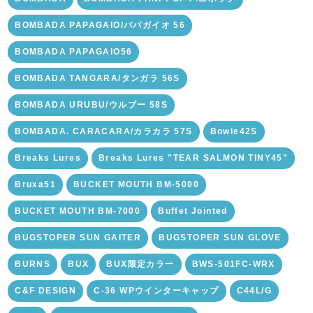
BOMBADA PAPAGAIO/パパガイオ 56
BOMBADA PAPAGAIO56
BOMBADA TANGARA/タンガラ 56S
BOMBADA URUBU/ウルブー 58S
BOMBADA. CARACARA/カラカラ 57S
Bowie42S
Breaks Lures
Breaks Lures "TEAR SALMON TINY45"
Bruxa51
BUCKET MOUTH BM-5000
BUCKET MOUTH BM-7000
Buffet Jointed
BUGSTOPER SUN GAITER
BUGSTOPER SUN GLOVE
BURNS
BUX
BUX限定カラー
BWS-501FC-WRX
C&F DESIGN
C-36 WPウインターキャップ
C44L/G