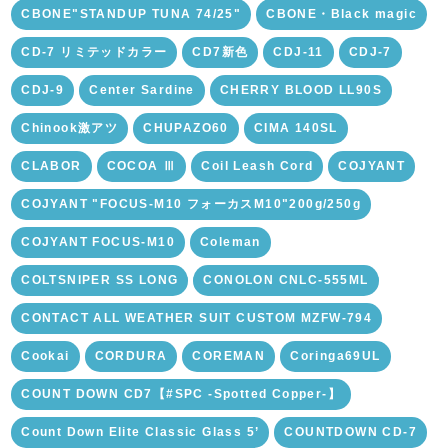
CBONE"STANDUP TUNA 74/25"
CBONE・Black magic
CD-7 リミテッドカラー
CD7新色
CDJ-11
CDJ-7
CDJ-9
Center Sardine
CHERRY BLOOD LL90S
Chinook激アツ
CHUPAZO60
CIMA 140SL
CLABOR
COCOA Ⅲ
Coil Leash Cord
COJYANT
COJYANT "FOCUS-M10 フォーカスM10"200g/250g
COJYANT FOCUS-M10
Coleman
COLTSNIPER SS LONG
CONOLON CNLC-555ML
CONTACT ALL WEATHER SUIT CUSTOM MZFW-794
Cookai
CORDURA
COREMAN
Coringa69UL
COUNT DOWN CD7【#SPC -Spotted Copper-】
Count Down Elite Classic Glass 5’
COUNTDOWN CD-7