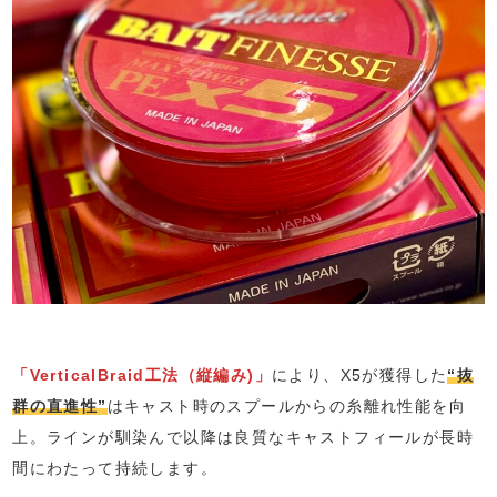
「VerticalBraid工法（縦編み)」
により、X5が獲得した
“抜
群の直進性”
はキャスト時のスプールからの糸離れ性能を向
上。ラインが馴染んで以降は良質なキャストフィールが長時
間にわたって持続します。