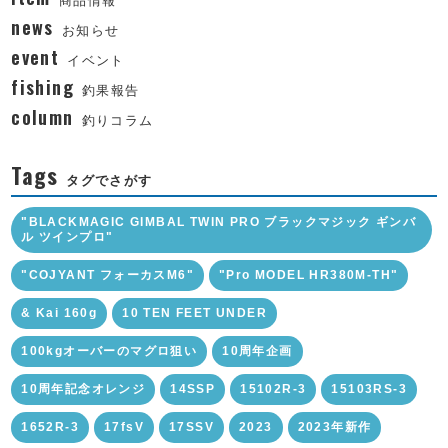
news
お知らせ
event
イベント
fishing
釣果報告
column
釣りコラム
Tags
タグでさがす
"BLACKMAGIC GIMBAL TWIN PRO ブラックマジック ギンバ
ル ツインプロ"
"COJYANT フォーカスM6"
"Pro MODEL HR380M-TH"
& Kai 160g
10 TEN FEET UNDER
100kgオーバーのマグロ狙い
10周年企画
10周年記念オレンジ
14SSP
15102R-3
15103RS-3
1652R-3
17fsV
17SSV
2023
2023年新作