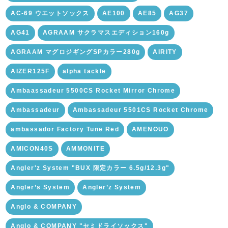
AC-69 ウエットソックス
AE100
AE85
AG37
AG41
AGRAAM サクラマスエディション160g
AGRAAM マグロジギングSPカラー280g
AIRITY
AIZER125F
alpha tackle
Ambaassadeur 5500CS Rocket Mirror Chrome
Ambassadeur
Ambassadeur 5501CS Rocket Chrome
ambassador Factory Tune Red
AMENOUO
AMICON40S
AMMONITE
Angler'z System "BUX 限定カラー 6.5g/12.3g"
Angler’s System
Angler’z System
Anglo & COMPANY
Anglo & COMPANY "セミドライソックス"