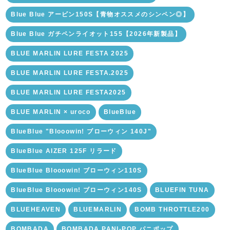
Blue Blue アービン150S【青物オススメのシンペン◎】
Blue Blue ガチペンライオット155【2026年新製品】
BLUE MARLIN LURE FESTA 2025
BLUE MARLIN LURE FESTA.2025
BLUE MARLIN LURE FESTA2025
BLUE MARLIN × uroco
BlueBlue
BlueBlue "Blooowin! ブローウィン 140J"
BlueBlue AIZER 125F リラード
BlueBlue Blooowin! ブローウィン110S
BlueBlue Blooowin! ブローウィン140S
BLUEFIN TUNA
BLUEHEAVEN
BLUEMARLIN
BOMB THROTTLE200
BOMBADA
BOMBADA PANI-POP パニポップ