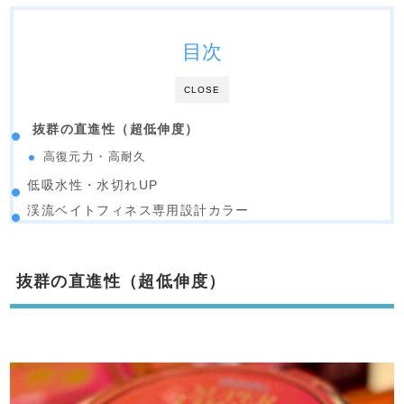
目次
CLOSE
抜群の直進性（超低伸度）
高復元力・高耐久
低吸水性・水切れUP
渓流ベイトフィネス専用設計カラー
抜群の直進性（超低伸度）