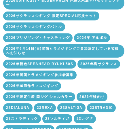
2026NorthCast × BLUEMARLIN 沖縄久米島キハダマグロツア
ー
2026サクラマスジギング 限定SPECIAL応援セット
2026サクラマスジギングバトル
2026ブリジギング・キャスティング
2026年 アルボル
2026年6月14日(日)留萌ヒラメジギングご参加決定している皆様
へお知らせ
2026年新色SPEAHEAD RYUKI 50S
2026年海サクラマス
2026年留萌ヒラメジギング参加者募集
2026年羅臼作ラマスジギング
2026年限定生産 岡ジグ シェルカラー
2026年鮭釣り
23DIALUNA
23REXA
23SALTIGA
23STRADIC
23ストラディック
23ソルティガ
23レグザ