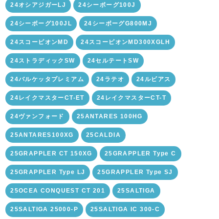
24オシアジガーLJ
24シーボーグ100J
24シーボーグ100JL
24シーボーグG800MJ
24スコーピオンMD
24スコーピオンMD300XGLH
24ストラディックSW
24セルテートSW
24バルケッタプレミアム
24ラテオ
24ルビアス
24レイクマスターCT-ET
24レイクマスターCT-T
24ヴァンフォード
25ANTARES 100HG
25ANTARES100XG
25CALDIA
25GRAPPLER CT 150XG
25GRAPPLER Type C
25GRAPPLER Type LJ
25GRAPPLER Type SJ
25OCEA CONQUEST CT 201
25SALTIGA
25SALTIGA 25000-P
25SALTIGA IC 300-C