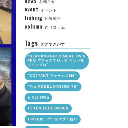
news
お知らせ
event
イベント
fishing
釣果報告
column
釣りコラム
Tags
タグでさがす
"BLACKMAGIC GIMBAL TWIN
PRO ブラックマジック ギンバル
ツインプロ"
"COJYANT フォーカスM6"
"Pro MODEL HR380M-TH"
& Kai 160g
10 TEN FEET UNDER
100kgオーバーのマグロ狙い