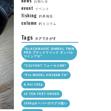
news
お知らせ
event
イベント
fishing
釣果報告
column
釣りコラム
Tags
タグでさがす
"BLACKMAGIC GIMBAL TWIN
PRO ブラックマジック ギンバル
ツインプロ"
"COJYANT フォーカスM6"
"Pro MODEL HR380M-TH"
& Kai 160g
10 TEN FEET UNDER
100kgオーバーのマグロ狙い