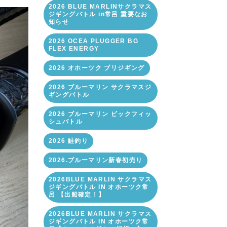
2026 BLUE MARLINサクラマス
ジギングバトル in常呂 重要なお
知らせ
2026 OCEA PLUGGER BG
FLEX ENERGY
2026 オホーツク ブリジギング
2026 ブルーマリン サクラマスジ
ギングバトル
2026 ブルーマリン ビックフィッ
シュバトル
2026 鮭釣り
2026.ブルーマリン新春初売り
2026BLUE MARLIN サクラマス
ジギングバトル IN オホーツク常
呂 【出船確定！】
2026BLUE MARLIN サクラマス
ジギングバトル IN オホーツク常