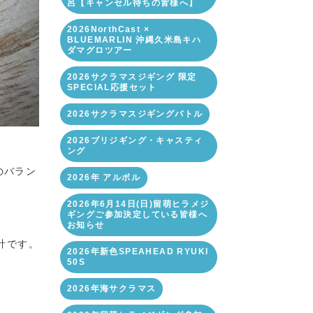
呂【キャンセル待ちの皆様へ】
2026NorthCast ×
BLUEMARLIN 沖縄久米島キハ
ダマグロツアー
2026サクラマスジギング 限定
SPECIAL応援セット
2026サクラマスジギングバトル
2026ブリジギング・キャスティ
ング
のバラン
2026年 アルボル
2026年6月14日(日)留萌ヒラメジ
ギングご参加決定している皆様へ
、
お知らせ
計です。
2026年新色SPEAHEAD RYUKI
50S
2026年海サクラマス