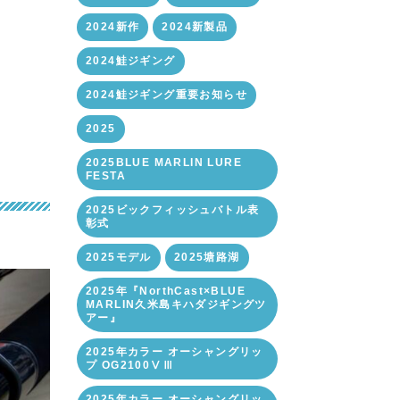
2024新作
2024新製品
2024鮭ジギング
2024鮭ジギング重要お知らせ
2025
2025BLUE MARLIN LURE
FESTA
2025ビックフィッシュバトル表
彰式
2025モデル
2025塘路湖
2025年『NorthCast×BLUE
MARLIN久米島キハダジギングツ
アー』
2025年カラー オーシャングリッ
プ OG2100ⅤⅢ
2025年カラー オーシャングリッ