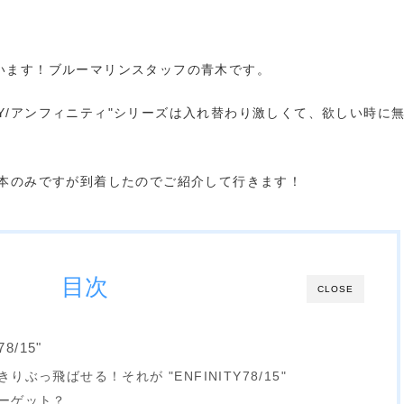
います！ブルーマリンスタッフの青木です。
ITY/アンフィニティ"シリーズは入れ替わり激しくて、欲しい時に無い
店に2本のみですが到着したのでご紹介して行きます！
目次
CLOSE
8/15"
ぶっ飛ばせる！それが "ENFINITY78/15"
ーゲット？