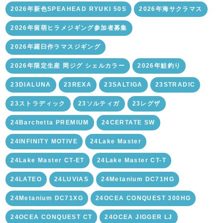
2026年新色SPEAHEAD RYUKI 50S
2026年海サクラマス
2026年留萌ヒラメジギング参加者募集
2026年羅臼作ラマスジギング
2026年限定生産 岡ジグ シェルカラー
2026年鮭釣り
23DIALUNA
23REXA
23SALTIGA
23STRADIC
23ストラディック
23ソルティガ
23レグザ
24Barchetta PREMIUM
24CERTATE SW
24INFINITY MOTIVE
24Lake Master
24Lake Master CT-ET
24Lake Master CT-T
24LATEO
24LUVIAS
24Metanium DC71HG
24Metanium DC71XG
24OCEA CONQUEST 300HG
24OCEA CONQUEST CT
24OCEA JIGGER LJ