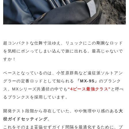
超コンパクトな仕舞寸法ゆえ、リュックにこの剛腕なロッド
を気軽にポンってしまい込んで旅に出れる。最高じゃないで
すか！
ベースとなっているのは、小笠原群島など遠征派ソルトアン
グラーの定番ロッドとして知られる
「MX-9S」
のブランク
ス。MXシリーズ共通径の中でも
“4ピース最強クラス”
と呼べ
るブランクスを採用しています。
開発テスト段階から存在していた、やや無理やり感のある
大
径ガイドセッティング
。
これをそのまま妥協せずガイド間隔を最適化するために、ブ