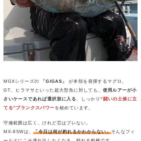
MGXシリーズの
「GIGAS」
が本領を発揮するマグロ、
GT、ヒラマサといった超大型魚に対しても、
使用ルアーが小
さいケースであれば選択肢に入る
、しっかり
“闘いの土俵に立
てる”ブランクスパワー
を秘めています。
守備範囲は広く、けれど芯はブレない。
MX-8SWは、
「今日は何が釣れるかわからない」
そんなフィ
ールドにこそ連れ出したくなる、頼れる相棒です。