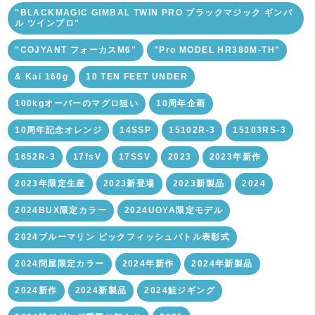
"BLACKMAGIC GIMBAL TWIN PRO ブラックマジック ギンバ
ル ツインプロ"
"COJYANT フォーカスM6"
"Pro MODEL HR380M-TH"
& Kai 160g
10 TEN FEET UNDER
100kgオーバーのマグロ狙い
10周年企画
10周年記念オレンジ
14SSP
15102R-3
15103RS-3
1652R-3
17fsV
17SSV
2023
2023年新作
2023年限定生産
2023新登場
2023新製品
2024
2024BUX限定カラー
2024UOYA限定モデル
2024ブルーマリン ビックフィッシュバトル表彰式
2024問屋限定カラー
2024年新作
2024年新製品
2024新作
2024新製品
2024鮭ジギング