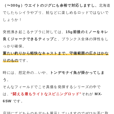
（〜300g）ウエイトのジグにも余裕で対応しますし、
北海道
でしたらシイラやブリ、鮭などに楽しめるロッドではないで
しょうか！
突然沸き起こるナブラに対しては、
15g前後のミノーをキレ
良くジャークできるティップ
と、ブランクス全体の弾性をし
っかり確保。
重たい釣りから軽快なキャストまで、守備範囲の広さはかな
りのもの
です。
時には、想定外の…いや、
トンデモナイ魚が掛かってしま
う
。
そんなフィールドでこそ真価を発揮するシリーズの中で
は、
“闘える最もライトなスピニングロッド”
それが
MX-
6SW
です。
店頭にてどちらのモデルも展示していますのでぜひお手に取