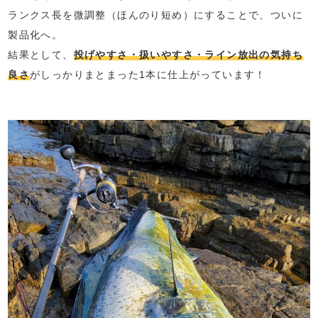
ランクス長を微調整（ほんのり短め）にすることで、ついに
製品化へ。
結果として、
投げやすさ・扱いやすさ・ライン放出の気持ち
良さ
がしっかりまとまった1本に仕上がっています！