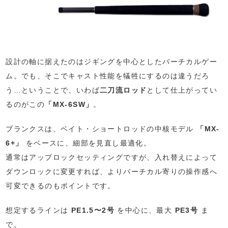
設計の軸に据えたのはジギングを中心としたバーチカルゲー
ム。でも、そこでキャスト性能を犠牲にするのは違うだろ
う…ということで、いわば
二刀流ロッド
として仕上がってい
るのがこの
「MX-6SW」
。
ブランクスは、ベイト・ショートロッドの中核モデル
「MX-
6+」
をベースに、細部を見直し最適化。
通常はアップロックセッティングですが、入れ替えによって
ダウンロックに変更すれば、よりバーチカル寄りの操作感へ
可変できるのもポイントです。
想定するラインは
PE1.5〜2号
を中心に、最大
PE3号
ま
で。