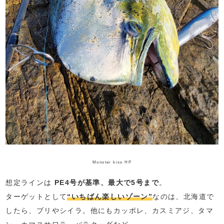
Monster kiss HP
想定ラインは
PE4号が基準、最大で5号まで
。
ターゲットとして
“いちばん楽しいゾーン”
なのは、北海道で
したら、ブリやシイラ。他にもカッポレ、カスミアジ、タマ