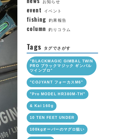
news
お知らせ
event
イベント
fishing
釣果報告
column
釣りコラム
Tags
タグでさがす
"BLACKMAGIC GIMBAL TWIN
PRO ブラックマジック ギンバル
ツインプロ"
"COJYANT フォーカスM6"
"Pro MODEL HR380M-TH"
& Kai 160g
10 TEN FEET UNDER
100kgオーバーのマグロ狙い