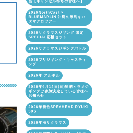
呂【キャンセル待ちの皆様へ】
2026NorthCast ×
BLUEMARLIN 沖縄久米島キハ
ダマグロツアー
2026サクラマスジギング 限定
SPECIAL応援セット
2026サクラマスジギングバトル
2026ブリジギング・キャスティ
ング
2026年 アルボル
2026年6月14日(日)留萌ヒラメジ
ギングご参加決定している皆様へ
お知らせ
2026年新色SPEAHEAD RYUKI
50S
2026年海サクラマス