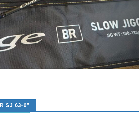
 SJ 63-0"