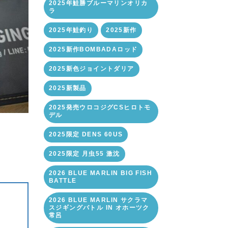
2025年鮭勝ブルーマリンオリカ
ラ
2025年鮭釣り
2025新作
2025新作BOMBADAロッド
2025新色ジョイントダリア
2025新製品
2025発売ウロコジグCSヒロトモ
デル
2025限定 DENS 60US
2025限定 月虫55 激沈
2026 BLUE MARLIN BIG FISH
BATTLE
2026 BLUE MARLIN サクラマ
スジギングバトル IN オホーツク
常呂