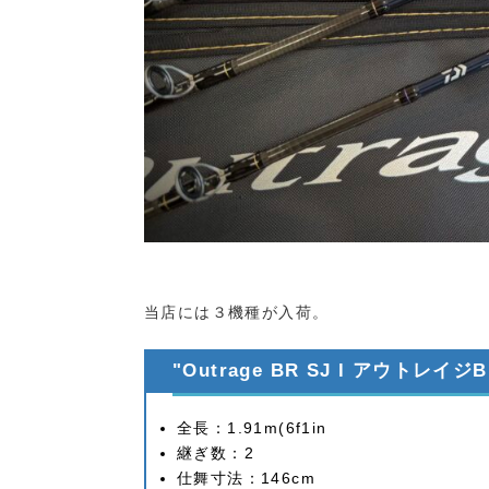
当店には３機種が入荷。
"Outrage BR SJ l アウトレイジBR
全長：1.91m(6f1in
継ぎ数：2
仕舞寸法：146cm