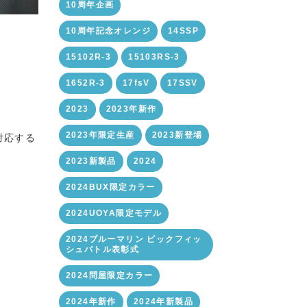
10周年企画
10周年記念オレンジ
14SSP
15102R-3
15103RS-3
1652R-3
17fsV
17SSV
2023
2023年新作
2023年限定生産
2023新登場
対応する
2023新製品
2024
2024BUX限定カラー
2024UOYA限定モデル
2024ブルーマリン ビックフィッ
シュバトル表彰式
2024問屋限定カラー
2024年新作
2024年新製品