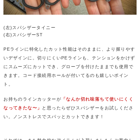
(左)スパシザータイニー
(右)スパシザーST
PEラインに特化したカット性能はそのままに、より握りやす
いデザインに。切りにくいPEラインも、テンションをかけず
にスムーズにカットでき、グローブを付けたままでも使用で
きます。コード接続用ホールが付いてるのも嬉しいポイン
ト。
お持ちのラインカッターが
「なんか切れ味落ちて使いにくく
なってきたな〜」
と思ったらぜひスパシザーをお試しくださ
い。ノンストレスでスパッとカットできます！
⁡