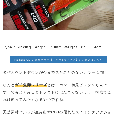
Type：Sinking Length：70mm Weight：8g（1/4oz）
Rapala CD-7 魚卵カラー【イクラ&キャビア】のご購入はこちら
名作カウントダウンが今まで見たことのないカラーに(驚)
なんと
ガチ魚卵シリーズ
とは！ホント初見ビックリもんで
す！でもよくみるとトラウトにはたまらないカラー構成でこ
れは使ってみたくなるやつですね。
天然素材バルサが生み出すCDJの優れたスイミングアクショ