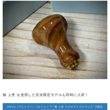
楠 上杢 を使用した完全限定モデルも同時に入荷！
Pletry（プレトリー）バルーンノブ "楠 上杢 スタビライズドウッド"【限定