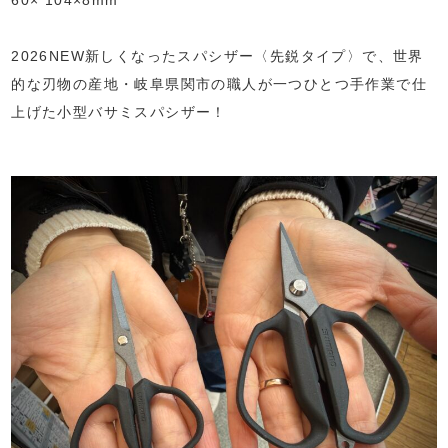
60× 104×8mm
⁡
2026NEW新しくなったスパシザー〈先鋭タイプ〉で、世界
的な刃物の産地・岐阜県関市の職人が一つひとつ手作業で仕
上げた小型バサミスパシザー！