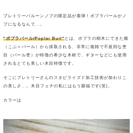
プレトリーバルーンノブの限定品が着弾！ポプラバールがノ
ブになるなんて...。
"ポプラバール/Poplar Burl"
とは、ポプラの樹木にできた瘤
（こぶ＝バール）から採取される、非常に複雑で不規則な杢
目（バール杢）が特徴の希少な木材で、ギターなどにも使用
されるとても美しい木目特徴です。
そこにプレトリーさんのスタビライズド加工技術が加わりこ
の美しさ...。木目フェチの私にはもう眼福です(笑)。
カラーは