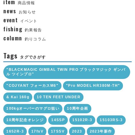
item
商品情報
news
お知らせ
event
イベント
fishing
釣果報告
column
釣りコラム
Tags
タグでさがす
"BLACKMAGIC GIMBAL TWIN PRO ブラックマジック ギンバ
ル ツインプロ"
"COJYANT フォーカスM6"
"Pro MODEL HR380M-TH"
& Kai 160g
10 TEN FEET UNDER
100kgオーバーのマグロ狙い
10周年企画
10周年記念オレンジ
14SSP
15102R-3
15103RS-3
1652R-3
17fsV
17SSV
2023
2023年新作