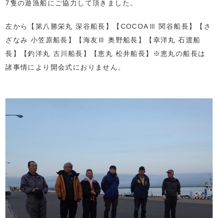
7隻の遊漁船にご協力して頂きました。
左から【第八勝栄丸 深谷船長】【COCOAⅢ 関谷船長】【さ
ざなみ 小笠原船長】【海友Ⅲ 奥野船長】【幸洋丸 石渡船
長】【釣洋丸 古川船長】【恵丸 松井船長】※恵丸の船長は
諸事情により開会式におりません。