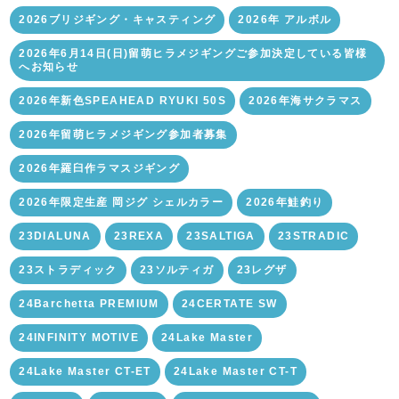
2026ブリジギング・キャスティング
2026年 アルボル
2026年6月14日(日)留萌ヒラメジギングご参加決定している皆様
へお知らせ
2026年新色SPEAHEAD RYUKI 50S
2026年海サクラマス
2026年留萌ヒラメジギング参加者募集
2026年羅臼作ラマスジギング
2026年限定生産 岡ジグ シェルカラー
2026年鮭釣り
23DIALUNA
23REXA
23SALTIGA
23STRADIC
23ストラディック
23ソルティガ
23レグザ
24Barchetta PREMIUM
24CERTATE SW
24INFINITY MOTIVE
24Lake Master
24Lake Master CT-ET
24Lake Master CT-T