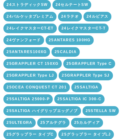
24ストラディックSW
24セルテートSW
24バルケッタプレミアム
24ラテオ
24ルビアス
24レイクマスターCT-ET
24レイクマスターCT-T
24ヴァンフォード
25ANTARES 100HG
25ANTARES100XG
25CALDIA
25GRAPPLER CT 150XG
25GRAPPLER Type C
25GRAPPLER Type LJ
25GRAPPLER Type SJ
25OCEA CONQUEST CT 201
25SALTIGA
25SALTIGA 25000-P
25SALTIGA IC 300-C
25SALTIGA ハイグリップエッグノブ
25STELLA SW
25ULTEGRA
25アルテグラ
25カルディア
25グラップラー タイプC
25グラップラー タイプLJ