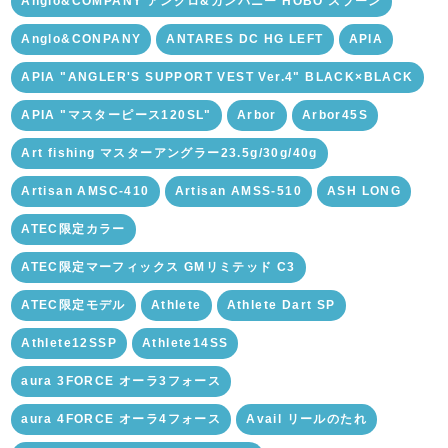
Anglo&COMPANY アングロ&カンパニー HOBO スプーン
Anglo&CONPANY
ANTARES DC HG LEFT
APIA
APIA "ANGLER'S SUPPORT VEST Ver.4" BLACK×BLACK
APIA "マスターピース120SL"
Arbor
Arbor45S
Art fishing マスターアングラー23.5g/30g/40g
Artisan AMSC-410
Artisan AMSS-510
ASH LONG
ATEC限定カラー
ATEC限定マーフィックス GMリミテッド C3
ATEC限定モデル
Athlete
Athlete Dart SP
Athlete12SSP
Athlete14SS
aura 3FORCE オーラ3フォース
aura 4FORCE オーラ4フォース
Avail リールのたれ