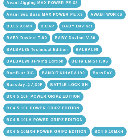
Avani Jigging MAX POWER PE X8
Avani Sea Bass MAX POWER PE X9
AWABI WORKS
B.C.5 9.6MH
B.CAP
BABY Davinci
BABY Davinci T-80
BABY Davinci V-80
BALBAL85 Technical Edition
BALBAL99
BALBAL99 Jerking Edition
Balsa EMISHI50S
BamBluz JIG
BANDIT KIHADA190
BassDaY
Bassday ぶん30F
BATTLE LOCK SH
BC4 5.10H POWER GRIPZ EDITION
BC4 5.10L POWER GRIPZ EDITION
BC4 5.10LH POWER GRIPZ EDITION
BC4 5.10MXH POWER GRIPZ EDITION
BC4 6.10MXH