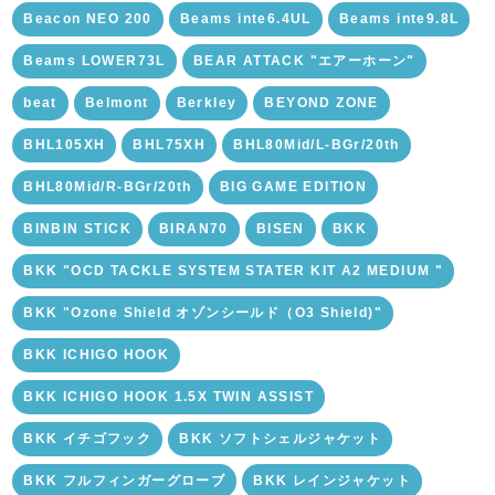
Beacon NEO 200
Beams inte6.4UL
Beams inte9.8L
Beams LOWER73L
BEAR ATTACK "エアーホーン"
beat
Belmont
Berkley
BEYOND ZONE
BHL105XH
BHL75XH
BHL80Mid/L-BGr/20th
BHL80Mid/R-BGr/20th
BIG GAME EDITION
BINBIN STICK
BIRAN70
BISEN
BKK
BKK "OCD TACKLE SYSTEM STATER KIT A2 MEDIUM "
BKK "Ozone Shield オゾンシールド（O3 Shield)"
BKK ICHIGO HOOK
BKK ICHIGO HOOK 1.5X TWIN ASSIST
BKK イチゴフック
BKK ソフトシェルジャケット
BKK フルフィンガーグローブ
BKK レインジャケット