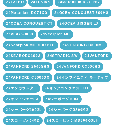
24LATEO
24LUVIAS
24Metanium DC71HG
24Metanium DC71XG
24OCEA CONQUEST 300HG
24OCEA CONQUEST CT
24OCEA JIGGER LJ
24PLAYS3000
24Scorpion MD
24Scorpion MD 300XGLH
24SEABORG G800MJ
24SEABORG100J
24STRADIC SW
24VANFORD
24VANFORD 2500SHG
24VANFORD C3000HG
24VANFORD C3000XG
24インフィニティ モーティブ
24エンカウンター
24オシアコンクエストCT
24オシアジガーLJ
24シーボーグ100J
24シーボーグ100JL
24シーボーグG800MJ
24スコーピオンMD
24スコーピオンMD300XGLH