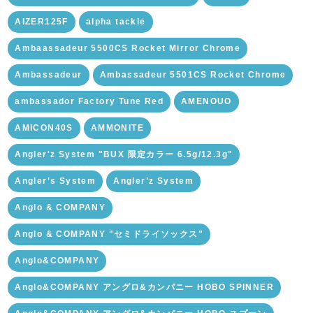
AIZER125F
alpha tackle
Ambaassadeur 5500CS Rocket Mirror Chrome
Ambassadeur
Ambassadeur 5501CS Rocket Chrome
ambassador Factory Tune Red
AMENOUO
AMICON40S
AMMONITE
Angler'z System "BUX 限定カラー 6.5g/12.3g"
Angler’s System
Angler’z System
Anglo & COMPANY
Anglo & COMPANY "セミドライソックス"
Anglo&COMPANY
Anglo&COMPANY アングロ&カンパニー HOBO SPINNER