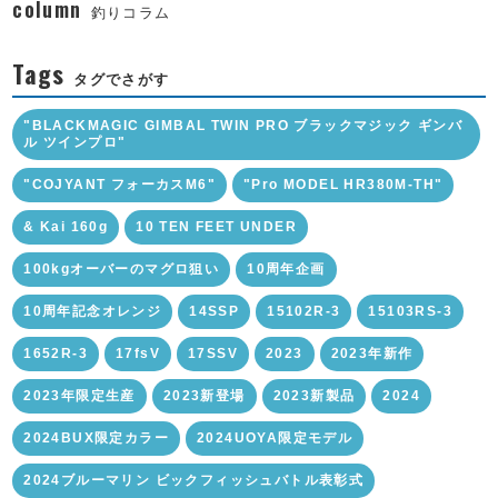
column
釣りコラム
Tags
タグでさがす
"BLACKMAGIC GIMBAL TWIN PRO ブラックマジック ギンバ
ル ツインプロ"
"COJYANT フォーカスM6"
"Pro MODEL HR380M-TH"
& Kai 160g
10 TEN FEET UNDER
100kgオーバーのマグロ狙い
10周年企画
10周年記念オレンジ
14SSP
15102R-3
15103RS-3
1652R-3
17fsV
17SSV
2023
2023年新作
2023年限定生産
2023新登場
2023新製品
2024
2024BUX限定カラー
2024UOYA限定モデル
2024ブルーマリン ビックフィッシュバトル表彰式