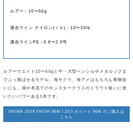
ルアー：10〜50g
適合ライン ナイロン(ｌｂ)：10〜20lb
適合ラインPE：0.8〜2.0号
ルアーウエイト10〜50gと中・大型ペンシルやメタルジグま
でぶっ飛ばせるモデル。海サクラ、海アメはもちろん青物狙
いにも。湖や本流でのモンスタークラスのトラウト狙いに使
いたいパワーある1本です。
DAIWA 25SKYHIGH 96M l 25スカイハイ 96M のご購入は
こちら