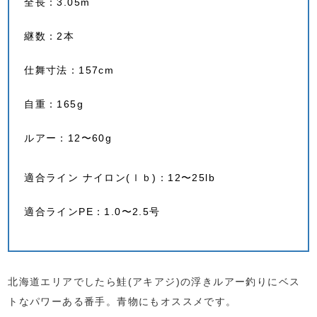
全長：3.05m
継数：2本
仕舞寸法：157cm
自重：165g
ルアー：12〜60g
適合ライン ナイロン(ｌｂ)：12〜25lb
適合ラインPE：1.0〜2.5号
北海道エリアでしたら鮭(アキアジ)の浮きルアー釣りにベス
トなパワーある番手。青物にもオススメです。