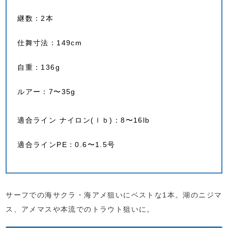
継数：2本
仕舞寸法：149cm
自重：136g
ルアー：7〜35g
適合ライン ナイロン(ｌｂ)：8〜16lb
適合ラインPE：0.6〜1.5号
サーフでの海サクラ・海アメ狙いにベストな1本。湖のニジマ
ス、アメマスや本流でのトラウト狙いに。