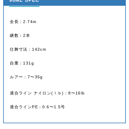
90ML SPEC
全長：2.74m
継数：2本
仕舞寸法：142cm
自重：131g
ルアー：7〜35g
適合ライン ナイロン(ｌｂ)：8〜16lb
適合ラインPE：0.6〜1.5号