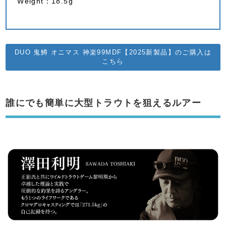
Weight：18.5g
DUO 鬼鱒 オニマス 神楽99MDF【2025新製品】のご購入は
こちら
誰にでも簡単に大型トラウトを狙えるルアー