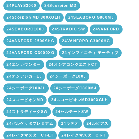
24PLAYS3000
24Scorpion MD
24Scorpion MD 300XGLH
24SEABORG G800MJ
24SEABORG100J
24STRADIC SW
24VANFORD
24VANFORD 2500SHG
24VANFORD C3000HG
24VANFORD C3000XG
24インフィニティ モーティブ
24エンカウンター
24オシアコンクエストCT
24オシアジガーLJ
24シーボーグ100J
24シーボーグ100JL
24シーボーグG800MJ
24スコーピオンMD
24スコーピオンMD300XGLH
24ストラディックSW
24セルテートSW
24バルケッタプレミアム
24ラテオ
24ルビアス
24レイクマスターCT-ET
24レイクマスターCT-T