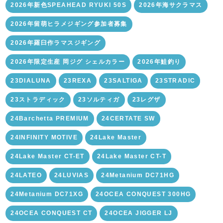
2026年新色SPEAHEAD RYUKI 50S
2026年海サクラマス
2026年留萌ヒラメジギング参加者募集
2026年羅臼作ラマスジギング
2026年限定生産 岡ジグ シェルカラー
2026年鮭釣り
23DIALUNA
23REXA
23SALTIGA
23STRADIC
23ストラディック
23ソルティガ
23レグザ
24Barchetta PREMIUM
24CERTATE SW
24INFINITY MOTIVE
24Lake Master
24Lake Master CT-ET
24Lake Master CT-T
24LATEO
24LUVIAS
24Metanium DC71HG
24Metanium DC71XG
24OCEA CONQUEST 300HG
24OCEA CONQUEST CT
24OCEA JIGGER LJ