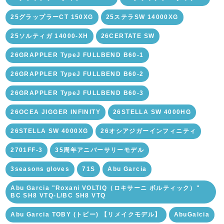
25グラップラーCT 150XG
25ステラSW 14000XG
25ソルティガ 14000-XH
26CERTATE SW
26GRAPPLER TypeJ FULLBEND B60-1
26GRAPPLER TypeJ FULLBEND B60-2
26GRAPPLER TypeJ FULLBEND B60-3
26OCEA JIGGER INFINITY
26STELLA SW 4000HG
26STELLA SW 4000XG
26オシアジガーインフィニティ
2701FF-3
35周年アニバーサリーモデル
3seasons gloves
71S
Abu Garcia
Abu Garcia "Roxani VOLTIQ（ロキサーニ ボルティック）"
BC SH8 VTQ-L/BC SH8 VTQ
Abu Garcia TOBY (トビー) 【リメイクモデル】
AbuGalcia