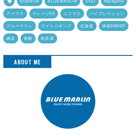
BlueBlue
BLUEMARLIN
DUO
Narage50
アメマス
ナレージ50
ニジマス
バイブレーション
ブルーマリン
ライトジギング
北海道
神楽99MDF
網走
美幌
釣具屋