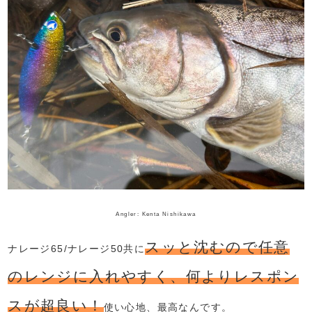
Angler: Kenta Nishikawa
スッと沈むので任意
ナレージ65/ナレージ50共に
のレンジに入れやすく、何よりレスポン
スが超良い！
使い心地、最高なんです。