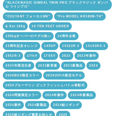
"BLACKMAGIC GIMBAL TWIN PRO ブラックマジック ギンバ
ル ツインプロ"
"COJYANT フォーカスM6"
"Pro MODEL HR380M-TH"
& Kai 160g
10 TEN FEET UNDER
100kgオーバーのマグロ狙い
10周年企画
10周年記念オレンジ
14SSP
15102R-3
15103RS-3
1652R-3
17fsV
17SSV
2023
2023年新作
2023年限定生産
2023新登場
2023新製品
2024
2024BUX限定カラー
2024UOYA限定モデル
2024ブルーマリン ビックフィッシュバトル表彰式
2024問屋限定カラー
2024年新作
2024年新製品
2024新作
2024新製品
2024鮭ジギング
2024鮭ジギング重要お知らせ
2025