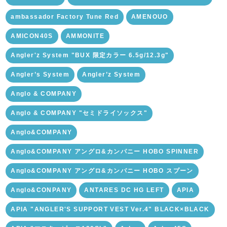
ambassador Factory Tune Red
AMENOUO
AMICON40S
AMMONITE
Angler'z System "BUX 限定カラー 6.5g/12.3g"
Angler’s System
Angler’z System
Anglo & COMPANY
Anglo & COMPANY "セミドライソックス"
Anglo&COMPANY
Anglo&COMPANY アングロ&カンパニー HOBO SPINNER
Anglo&COMPANY アングロ&カンパニー HOBO スプーン
Anglo&CONPANY
ANTARES DC HG LEFT
APIA
APIA "ANGLER'S SUPPORT VEST Ver.4" BLACK×BLACK