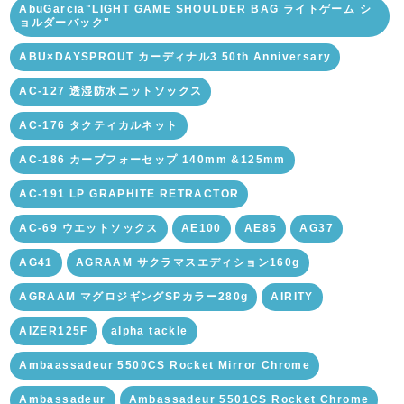
AbuGarcia"LIGHT GAME SHOULDER BAG ライトゲーム シ
ョルダーバック"
ABU×DAYSPROUT カーディナル3 50th Anniversary
AC-127 透湿防水ニットソックス
AC-176 タクティカルネット
AC-186 カーブフォーセップ 140mm &125mm
AC-191 LP GRAPHITE RETRACTOR
AC-69 ウエットソックス
AE100
AE85
AG37
AG41
AGRAAM サクラマスエディション160g
AGRAAM マグロジギングSPカラー280g
AIRITY
AIZER125F
alpha tackle
Ambaassadeur 5500CS Rocket Mirror Chrome
Ambassadeur
Ambassadeur 5501CS Rocket Chrome