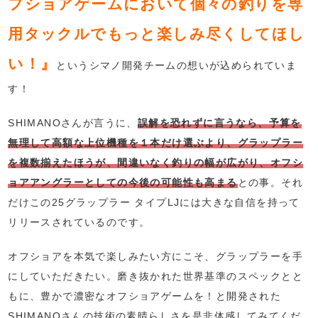
フショアゲームにおいて個々の釣りを専
用タックルでもっと楽しみ尽くしてほし
い！』
というシマノ開発チームの想いが込められていま
す！
SHIMANOさんが言うに、
誤解を恐れずに言うなら、予算を
無理して高額な上位機種を１本だけ選ぶより、グラップラー
を複数揃えたほうが、間違いなく釣りの幅が広がり、オフシ
ョアアングラーとしての今後の可能性も高まる
との事。それ
だけこの25グラップラー タイプLJには大きな自信を持って
リリースされているのです。
オフショアを本気で楽しみたい方にこそ、グラップラーを手
にしていただきたい。磨き抜かれた世界基準のスペックとと
もに、豊かで濃密なオフショアゲームを！と開発された
SHIMANOさんの技術の素晴らしさを是非体感してみてくだ