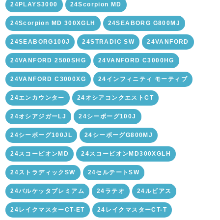
24PLAYS3000
24Scorpion MD
24Scorpion MD 300XGLH
24SEABORG G800MJ
24SEABORG100J
24STRADIC SW
24VANFORD
24VANFORD 2500SHG
24VANFORD C3000HG
24VANFORD C3000XG
24インフィニティ モーティブ
24エンカウンター
24オシアコンクエストCT
24オシアジガーLJ
24シーボーグ100J
24シーボーグ100JL
24シーボーグG800MJ
24スコーピオンMD
24スコーピオンMD300XGLH
24ストラディックSW
24セルテートSW
24バルケッタプレミアム
24ラテオ
24ルビアス
24レイクマスターCT-ET
24レイクマスターCT-T