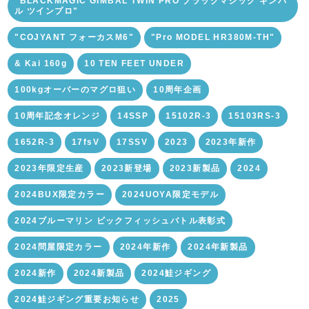
"BLACKMAGIC GIMBAL TWIN PRO ブラックマジック ギンバ
ル ツインプロ"
"COJYANT フォーカスM6"
"Pro MODEL HR380M-TH"
& Kai 160g
10 TEN FEET UNDER
100kgオーバーのマグロ狙い
10周年企画
10周年記念オレンジ
14SSP
15102R-3
15103RS-3
1652R-3
17fsV
17SSV
2023
2023年新作
2023年限定生産
2023新登場
2023新製品
2024
2024BUX限定カラー
2024UOYA限定モデル
2024ブルーマリン ビックフィッシュバトル表彰式
2024問屋限定カラー
2024年新作
2024年新製品
2024新作
2024新製品
2024鮭ジギング
2024鮭ジギング重要お知らせ
2025