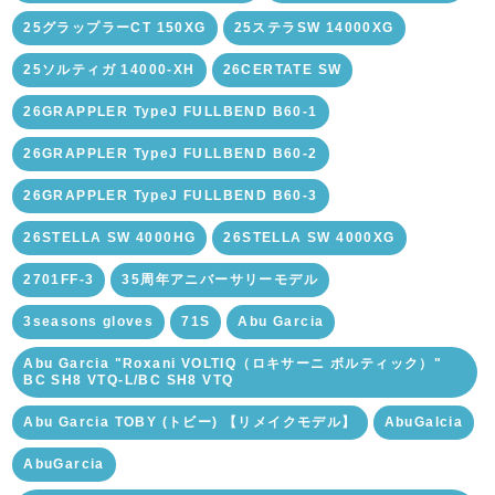
25グラップラーCT 150XG
25ステラSW 14000XG
25ソルティガ 14000-XH
26CERTATE SW
26GRAPPLER TypeJ FULLBEND B60-1
26GRAPPLER TypeJ FULLBEND B60-2
26GRAPPLER TypeJ FULLBEND B60-3
26STELLA SW 4000HG
26STELLA SW 4000XG
2701FF-3
35周年アニバーサリーモデル
3seasons gloves
71S
Abu Garcia
Abu Garcia "Roxani VOLTIQ（ロキサーニ ボルティック）"
BC SH8 VTQ-L/BC SH8 VTQ
Abu Garcia TOBY (トビー) 【リメイクモデル】
AbuGalcia
AbuGarcia