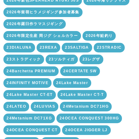
2026年新色SPEAHEAD RYUKI 50S
2026年海サクラマス
2026年留萌ヒラメジギング参加者募集
2026年羅臼作ラマスジギング
2026年限定生産 岡ジグ シェルカラー
2026年鮭釣り
23DIALUNA
23REXA
23SALTIGA
23STRADIC
23ストラディック
23ソルティガ
23レグザ
24Barchetta PREMIUM
24CERTATE SW
24INFINITY MOTIVE
24Lake Master
24Lake Master CT-ET
24Lake Master CT-T
24LATEO
24LUVIAS
24Metanium DC71HG
24Metanium DC71XG
24OCEA CONQUEST 300HG
24OCEA CONQUEST CT
24OCEA JIGGER LJ