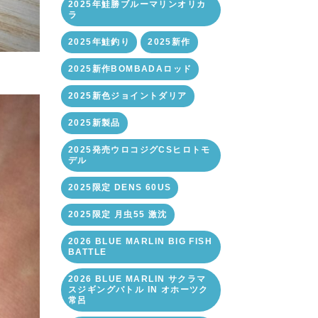
2025年鮭勝ブルーマリンオリカ
ラ
2025年鮭釣り
2025新作
2025新作BOMBADAロッド
2025新色ジョイントダリア
2025新製品
2025発売ウロコジグCSヒロトモ
デル
2025限定 DENS 60US
2025限定 月虫55 激沈
2026 BLUE MARLIN BIG FISH
BATTLE
2026 BLUE MARLIN サクラマ
スジギングバトル IN オホーツク
常呂