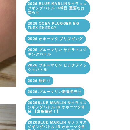
2026 BLUE MARLINサクラマス
ジギングバトル in常呂 重要なお
知らせ
2026 OCEA PLUGGER BG
FLEX ENERGY
2026 オホーツク ブリジギング
2026 ブルーマリン サクラマスジ
ギングバトル
2026 ブルーマリン ビックフィッ
シュバトル
2026 鮭釣り
2026.ブルーマリン新春初売り
2026BLUE MARLIN サクラマス
ジギングバトル IN オホーツク常
呂 【出船確定！】
2026BLUE MARLIN サクラマス
ジギングバトル IN オホーツク常