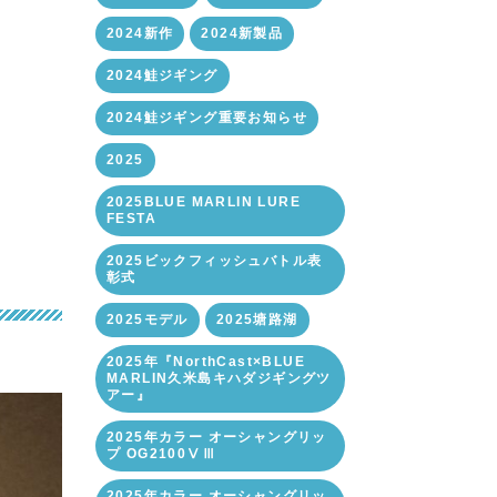
2024新作
2024新製品
2024鮭ジギング
2024鮭ジギング重要お知らせ
2025
2025BLUE MARLIN LURE
FESTA
2025ビックフィッシュバトル表
彰式
2025モデル
2025塘路湖
2025年『NorthCast×BLUE
MARLIN久米島キハダジギングツ
アー』
2025年カラー オーシャングリッ
プ OG2100ⅤⅢ
2025年カラー オーシャングリッ