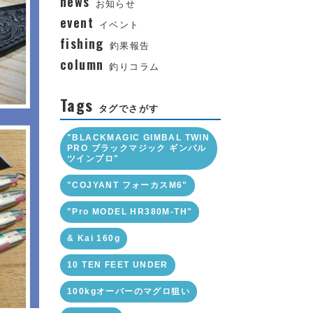
news
お知らせ
event
イベント
fishing
釣果報告
column
釣りコラム
Tags
タグでさがす
"BLACKMAGIC GIMBAL TWIN
PRO ブラックマジック ギンバル
ツインプロ"
"COJYANT フォーカスM6"
"Pro MODEL HR380M-TH"
& Kai 160g
10 TEN FEET UNDER
100kgオーバーのマグロ狙い