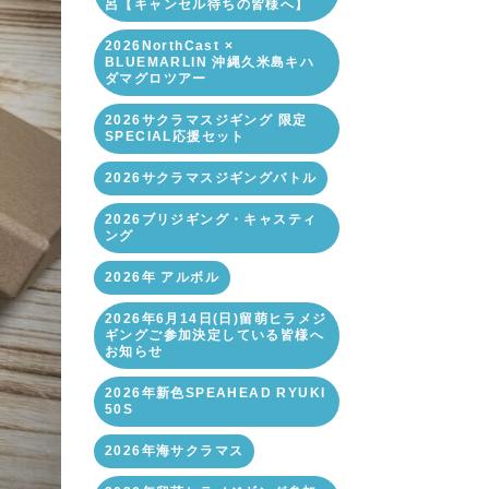
呂【キャンセル待ちの皆様へ】
2026NorthCast ×
BLUEMARLIN 沖縄久米島キハ
ダマグロツアー
2026サクラマスジギング 限定
SPECIAL応援セット
2026サクラマスジギングバトル
2026ブリジギング・キャスティ
ング
2026年 アルボル
2026年6月14日(日)留萌ヒラメジ
ギングご参加決定している皆様へ
お知らせ
2026年新色SPEAHEAD RYUKI
50S
2026年海サクラマス