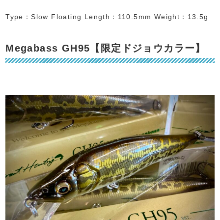
Type：Slow Floating Length：110.5mm Weight：13.5g
Megabass GH95【限定ドジョウカラー】