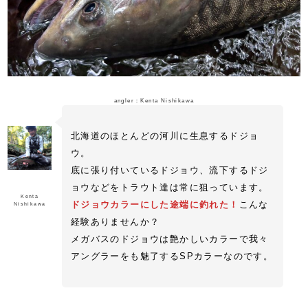
angler：Kenta Nishikawa
北海道のほとんどの河川に生息するドジョ
ウ。
底に張り付いているドジョウ、流下するドジ
ョウなどをトラウト達は常に狙っています。
Kenta
ドジョウカラーにした途端に釣れた！
こんな
Nishikawa
経験ありませんか？
メガバスのドジョウは艶かしいカラーで我々
アングラーをも魅了するSPカラーなのです。