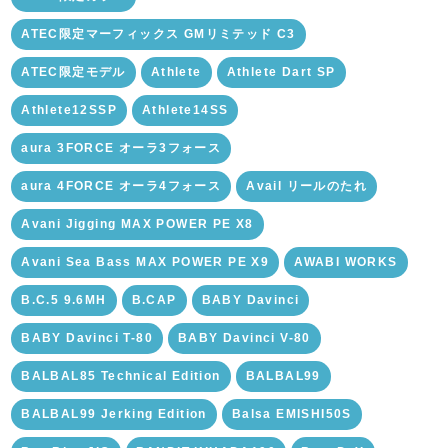
ATEC限定マーフィックス GMリミテッド C3
ATEC限定モデル
Athlete
Athlete Dart SP
Athlete12SSP
Athlete14SS
aura 3FORCE オーラ3フォース
aura 4FORCE オーラ4フォース
Avail リールのたれ
Avani Jigging MAX POWER PE X8
Avani Sea Bass MAX POWER PE X9
AWABI WORKS
B.C.5 9.6MH
B.CAP
BABY Davinci
BABY Davinci T-80
BABY Davinci V-80
BALBAL85 Technical Edition
BALBAL99
BALBAL99 Jerking Edition
Balsa EMISHI50S