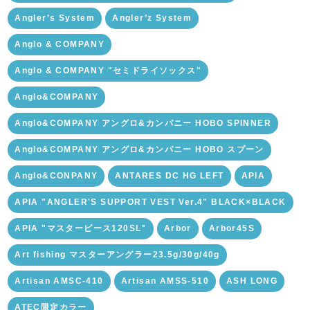
Angler’s System
Angler’z System
Anglo & COMPANY
Anglo & COMPANY "セミドライソックス"
Anglo&COMPANY
Anglo&COMPANY アングロ&カンパニー HOBO SPINNER
Anglo&COMPANY アングロ&カンパニー HOBO スプーン
Anglo&CONPANY
ANTARES DC HG LEFT
APIA
APIA "ANGLER'S SUPPORT VEST Ver.4" BLACK×BLACK
APIA "マスターピース120SL"
Arbor
Arbor45S
Art fishing マスターアングラー23.5g/30g/40g
Artisan AMSC-410
Artisan AMSS-510
ASH LONG
ATEC限定カラー