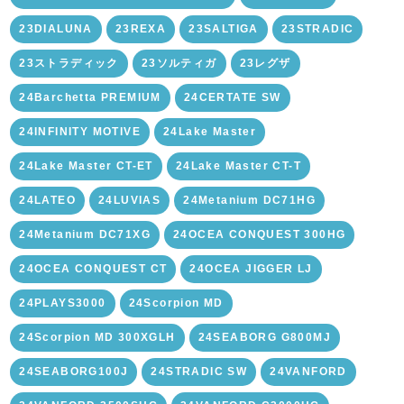
23DIALUNA
23REXA
23SALTIGA
23STRADIC
23ストラディック
23ソルティガ
23レグザ
24Barchetta PREMIUM
24CERTATE SW
24INFINITY MOTIVE
24Lake Master
24Lake Master CT-ET
24Lake Master CT-T
24LATEO
24LUVIAS
24Metanium DC71HG
24Metanium DC71XG
24OCEA CONQUEST 300HG
24OCEA CONQUEST CT
24OCEA JIGGER LJ
24PLAYS3000
24Scorpion MD
24Scorpion MD 300XGLH
24SEABORG G800MJ
24SEABORG100J
24STRADIC SW
24VANFORD