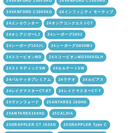
24VANFORD 2500SHG
24VANFORD C3000HG
24VANFORD C3000XG
24インフィニティ モーティブ
24エンカウンター
24オシアコンクエストCT
24オシアジガーLJ
24シーボーグ100J
24シーボーグ100JL
24シーボーグG800MJ
24スコーピオンMD
24スコーピオンMD300XGLH
24ストラディックSW
24セルテートSW
24バルケッタプレミアム
24ラテオ
24ルビアス
24レイクマスターCT-ET
24レイクマスターCT-T
24ヴァンフォード
25ANTARES 100HG
25ANTARES100XG
25CALDIA
25GRAPPLER CT 150XG
25GRAPPLER Type C