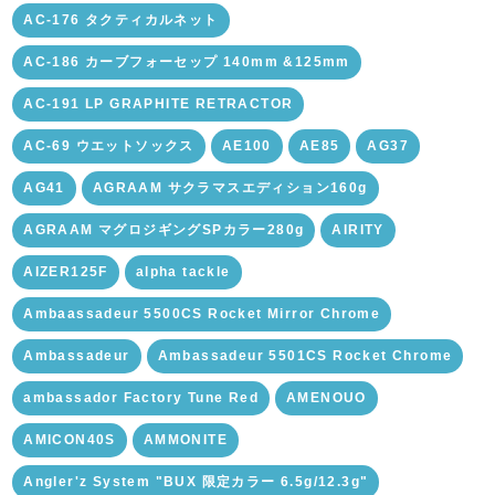
AC-176 タクティカルネット
AC-186 カーブフォーセップ 140mm &125mm
AC-191 LP GRAPHITE RETRACTOR
AC-69 ウエットソックス
AE100
AE85
AG37
AG41
AGRAAM サクラマスエディション160g
AGRAAM マグロジギングSPカラー280g
AIRITY
AIZER125F
alpha tackle
Ambaassadeur 5500CS Rocket Mirror Chrome
Ambassadeur
Ambassadeur 5501CS Rocket Chrome
ambassador Factory Tune Red
AMENOUO
AMICON40S
AMMONITE
Angler'z System "BUX 限定カラー 6.5g/12.3g"