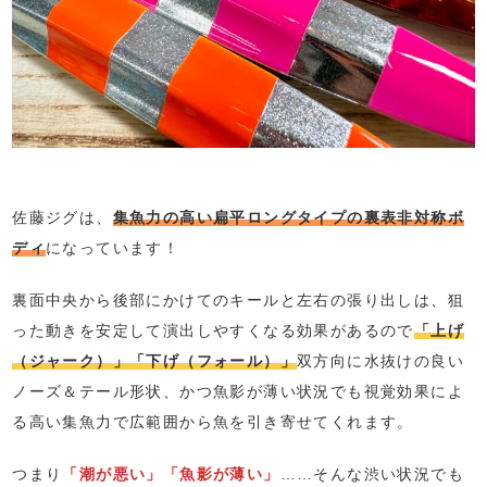
佐藤ジグは、
集魚力の高い扁平ロングタイプの裏表非対称ボ
ディ
になっています！
裏面中央から後部にかけてのキールと左右の張り出しは、狙
った動きを安定して演出しやすくなる効果があるので
「上げ
（ジャーク）」「下げ（フォール）」
双方向に水抜けの良い
ノーズ＆テール形状、かつ魚影が薄い状況でも視覚効果によ
る高い集魚力で広範囲から魚を引き寄せてくれます。
つまり
「潮が悪い」「魚影が薄い」
……そんな渋い状況でも