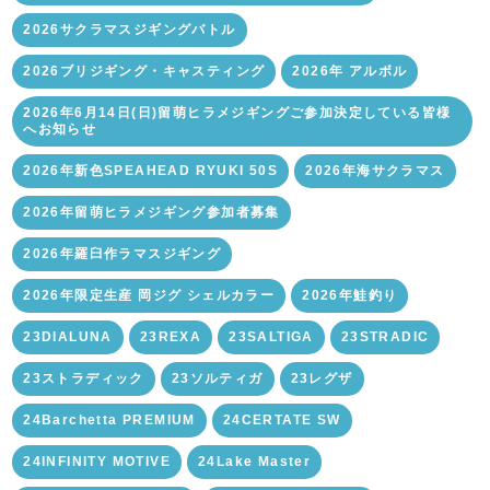
2026サクラマスジギングバトル
2026ブリジギング・キャスティング
2026年 アルボル
2026年6月14日(日)留萌ヒラメジギングご参加決定している皆様
へお知らせ
2026年新色SPEAHEAD RYUKI 50S
2026年海サクラマス
2026年留萌ヒラメジギング参加者募集
2026年羅臼作ラマスジギング
2026年限定生産 岡ジグ シェルカラー
2026年鮭釣り
23DIALUNA
23REXA
23SALTIGA
23STRADIC
23ストラディック
23ソルティガ
23レグザ
24Barchetta PREMIUM
24CERTATE SW
24INFINITY MOTIVE
24Lake Master