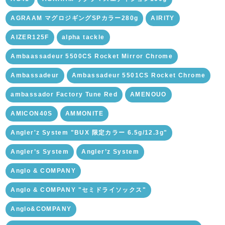
AGRAAM マグロジギングSPカラー280g
AIRITY
AIZER125F
alpha tackle
Ambaassadeur 5500CS Rocket Mirror Chrome
Ambassadeur
Ambassadeur 5501CS Rocket Chrome
ambassador Factory Tune Red
AMENOUO
AMICON40S
AMMONITE
Angler'z System "BUX 限定カラー 6.5g/12.3g"
Angler’s System
Angler’z System
Anglo & COMPANY
Anglo & COMPANY "セミドライソックス"
Anglo&COMPANY