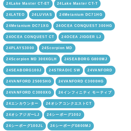
24Lake Master CT-ET
24Lake Master CT-T
24LATEO
24LUVIAS
24Metanium DC71HG
24Metanium DC71XG
24OCEA CONQUEST 300HG
24OCEA CONQUEST CT
24OCEA JIGGER LJ
24PLAYS3000
24Scorpion MD
24Scorpion MD 300XGLH
24SEABORG G800MJ
24SEABORG100J
24STRADIC SW
24VANFORD
24VANFORD 2500SHG
24VANFORD C3000HG
24VANFORD C3000XG
24インフィニティ モーティブ
24エンカウンター
24オシアコンクエストCT
24オシアジガーLJ
24シーボーグ100J
24シーボーグ100JL
24シーボーグG800MJ