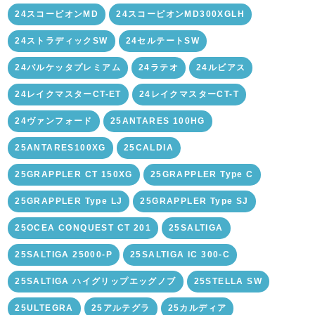
24スコーピオンMD
24スコーピオンMD300XGLH
24ストラディックSW
24セルテートSW
24バルケッタプレミアム
24ラテオ
24ルビアス
24レイクマスターCT-ET
24レイクマスターCT-T
24ヴァンフォード
25ANTARES 100HG
25ANTARES100XG
25CALDIA
25GRAPPLER CT 150XG
25GRAPPLER Type C
25GRAPPLER Type LJ
25GRAPPLER Type SJ
25OCEA CONQUEST CT 201
25SALTIGA
25SALTIGA 25000-P
25SALTIGA IC 300-C
25SALTIGA ハイグリップエッグノブ
25STELLA SW
25ULTEGRA
25アルテグラ
25カルディア