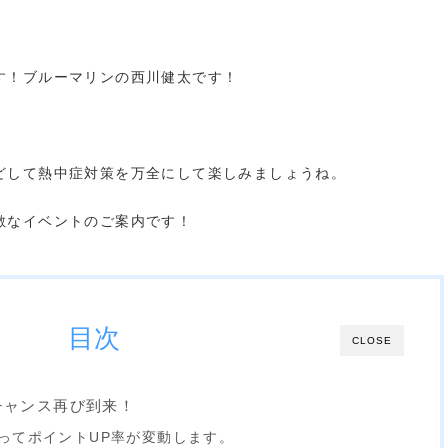
す！ブルーマリンの西川健太です！
どして熱中症対策を万全にして楽しみましょうね。
敵なイベントのご案内です！
目次
CLOSE
チャンス再び到来！
ってポイントUP率が変動します。