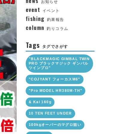
news
お知らせ
event
イベント
fishing
釣果報告
column
釣りコラム
Tags
タグでさがす
"BLACKMAGIC GIMBAL TWIN
PRO ブラックマジック ギンバル
ツインプロ"
"COJYANT フォーカスM6"
"Pro MODEL HR380M-TH"
& Kai 160g
10 TEN FEET UNDER
100kgオーバーのマグロ狙い