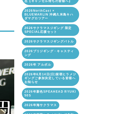
呂【キャンセル待ちの皆様へ】
2026NorthCast ×
BLUEMARLIN 沖縄久米島キハ
ダマグロツアー
2026サクラマスジギング 限定
SPECIAL応援セット
2026サクラマスジギングバトル
2026ブリジギング・キャスティ
ング
2026年 アルボル
2026年6月14日(日)留萌ヒラメジ
ギングご参加決定している皆様へ
お知らせ
2026年新色SPEAHEAD RYUKI
50S
2026年海サクラマス