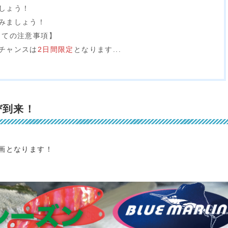
しょう！
みましょう！
しての注意事項】
チャンスは
2日間限定
となります...
び到来！
画となります！