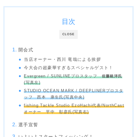
目次
CLOSE
開会式
当店オーナー・西川 竜哉による挨拶
今大会の超豪華すぎるスペシャルゲスト！
Evergreen / SUNLINEプロスタッフ
佐藤統洋氏
(写真左)
STUDIO OCEAN MARK / DEEPLINERプロスタ
ッフ 西本 康生氏(写真中央)
fishing Tackle Studio EzoHachi代表/NorthCast
オーナー 平中 彰彦氏(写真右)
選手宣誓
いよいよスタートフィッシング！