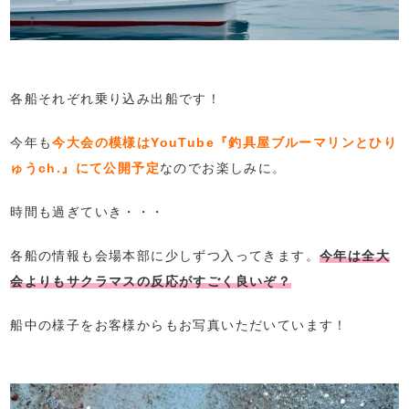
各船それぞれ乗り込み出船です！
今年も
今大会の模様はYouTube『釣具屋ブルーマリンとひり
ゅうch.』にて公開予定
なのでお楽しみに。
時間も過ぎていき・・・
各船の情報も会場本部に少しずつ入ってきます。
今年は全大
会よりもサクラマスの反応がすごく良いぞ？
船中の様子をお客様からもお写真いただいています！