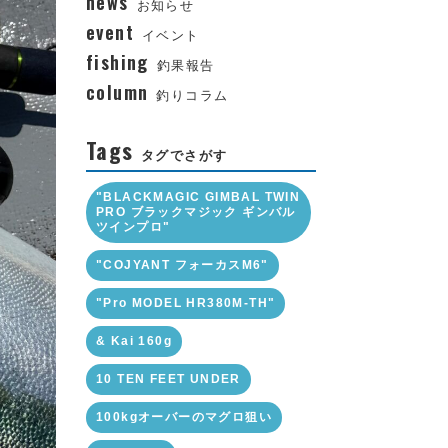
news
お知らせ
event
イベント
fishing
釣果報告
column
釣りコラム
Tags
タグでさがす
"BLACKMAGIC GIMBAL TWIN
PRO ブラックマジック ギンバル
ツインプロ"
"COJYANT フォーカスM6"
"Pro MODEL HR380M-TH"
& Kai 160g
10 TEN FEET UNDER
100kgオーバーのマグロ狙い