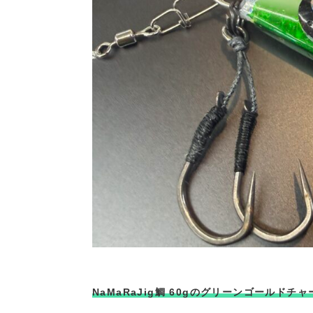
NaMaRaJig鯛 60gのグリーンゴールドチャ