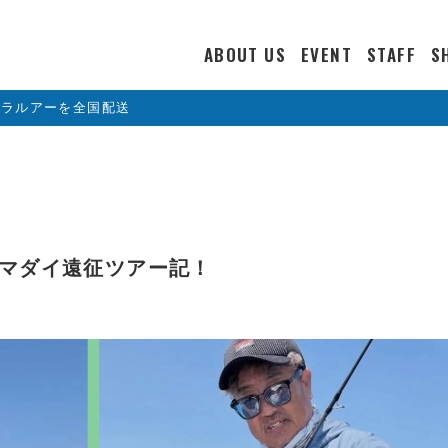
ABOUT US
EVENT
STAFF
S
カラルアーを全国配送
舘マダイ遠征ツアー記！