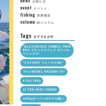
news
お知らせ
event
イベント
fishing
釣果報告
column
釣りコラム
Tags
タグでさがす
"BLACKMAGIC GIMBAL TWIN
PRO ブラックマジック ギンバル
ツインプロ"
"COJYANT フォーカスM6"
"Pro MODEL HR380M-TH"
& Kai 160g
10 TEN FEET UNDER
100kgオーバーのマグロ狙い