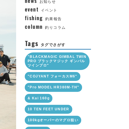
news
お知らせ
event
イベント
fishing
釣果報告
column
釣りコラム
Tags
タグでさがす
"BLACKMAGIC GIMBAL TWIN
PRO ブラックマジック ギンバル
ツインプロ"
"COJYANT フォーカスM6"
"Pro MODEL HR380M-TH"
& Kai 160g
10 TEN FEET UNDER
100kgオーバーのマグロ狙い