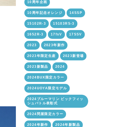
10周年企画
10周年記念オレンジ
14SSP
15102R-3
15103RS-3
1652R-3
17fsV
17SSV
2023
2023年新作
2023年限定生産
2023新登場
2023新製品
2024
2024BUX限定カラー
。
2024UOYA限定モデル
2024ブルーマリン ビックフィッ
シュバトル表彰式
2024問屋限定カラー
2024年新作
2024年新製品