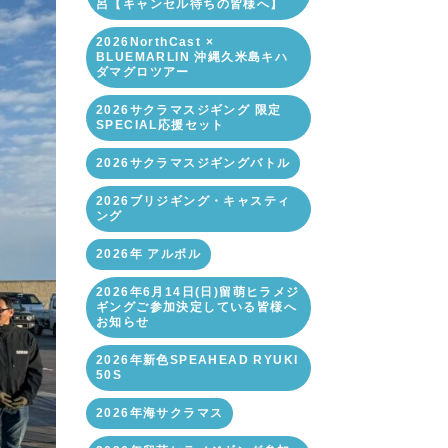
呂【キャンセル待ちの皆様へ】
2026NorthCast ×
BLUEMARLIN 沖縄久米島キハ
ダマグロツアー
2026サクラマスジギング 限定
SPECIAL応援セット
2026サクラマスジギングバトル
2026ブリジギング・キャスティ
ング
2026年 アルボル
2026年6月14日(日)留萌ヒラメジ
ギングご参加決定している皆様へ
お知らせ
2026年新色SPEAHEAD RYUKI
50S
2026年海サクラマス