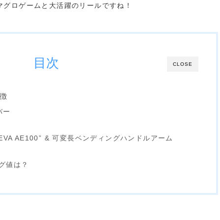
マグロゲームと大活躍のリールですね！
目次
CLOSE
特徴
バー
E “EVA AE100” & 可変長ベンディングハンドルアーム
グ値は？