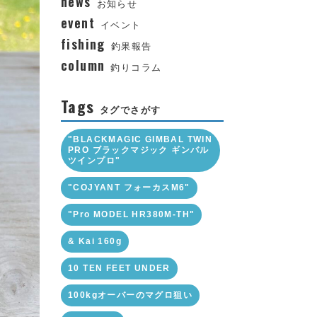
news
お知らせ
event
イベント
fishing
釣果報告
column
釣りコラム
Tags
タグでさがす
"BLACKMAGIC GIMBAL TWIN
PRO ブラックマジック ギンバル
ツインプロ"
"COJYANT フォーカスM6"
"Pro MODEL HR380M-TH"
& Kai 160g
10 TEN FEET UNDER
100kgオーバーのマグロ狙い