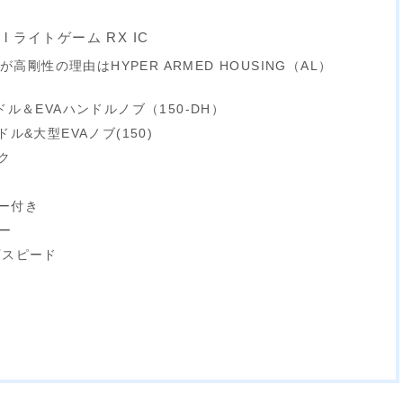
C l ライトゲーム RX IC
Cが高剛性の理由はHYPER ARMED HOUSING（AL）
ドル＆EVAハンドルノブ（150-DH）
ル&大型EVAノブ(150)
ク
ー付き
ー
下スピード