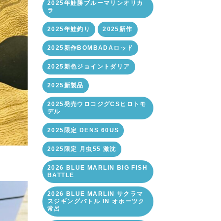
2025年鮭勝ブルーマリンオリカ
ラ
2025年鮭釣り
2025新作
2025新作BOMBADAロッド
2025新色ジョイントダリア
2025新製品
2025発売ウロコジグCSヒロトモ
デル
2025限定 DENS 60US
2025限定 月虫55 激沈
2026 BLUE MARLIN BIG FISH
BATTLE
2026 BLUE MARLIN サクラマ
スジギングバトル IN オホーツク
常呂