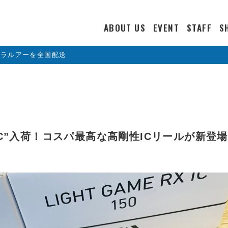
ABOUT US
EVENT
STAFF
S
カラルアーを全国配送
 IC”入荷！コスパ最高な高剛性ICリールが新登