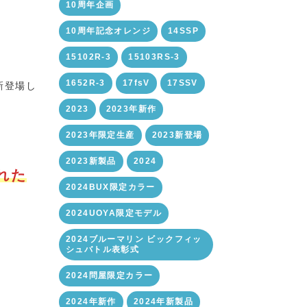
10周年企画
10周年記念オレンジ
14SSP
15102R-3
15103RS-3
1652R-3
17fsV
17SSV
が新登場し
2023
2023年新作
2023年限定生産
2023新登場
2023新製品
2024
れた
2024BUX限定カラー
2024UOYA限定モデル
2024ブルーマリン ビックフィッ
シュバトル表彰式
2024問屋限定カラー
2024年新作
2024年新製品