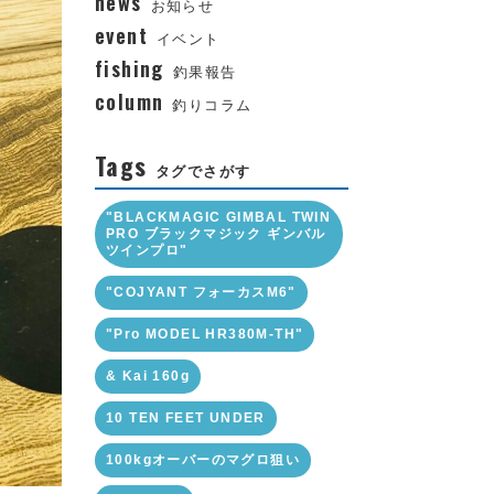
news
お知らせ
event
イベント
fishing
釣果報告
column
釣りコラム
Tags
タグでさがす
"BLACKMAGIC GIMBAL TWIN
PRO ブラックマジック ギンバル
ツインプロ"
"COJYANT フォーカスM6"
"Pro MODEL HR380M-TH"
& Kai 160g
10 TEN FEET UNDER
100kgオーバーのマグロ狙い