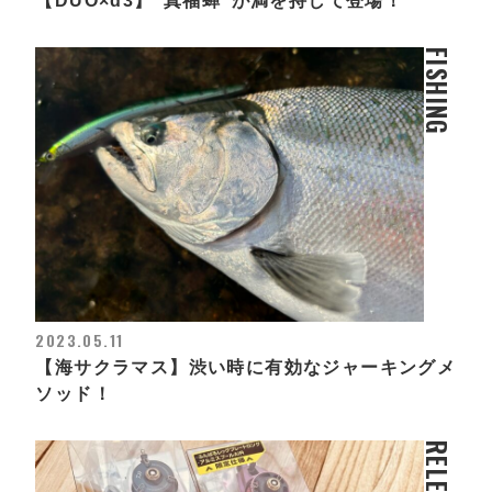
【DUO×d3】”真福蝉”が満を持して登場！
FISHING
2023.05.11
【海サクラマス】渋い時に有効なジャーキングメ
ソッド！
RELEASE