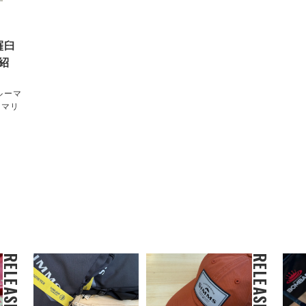
”羅臼
紹
ルーマ
ーマリ
RELEASE
RELEASE