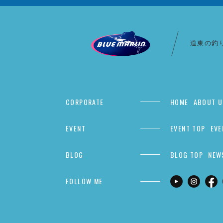
道東の釣
CORPORATE
HOME
ABOUT U
EVENT
EVENT TOP
EVE
BLOG
BLOG TOP
NEW
FOLLOW ME