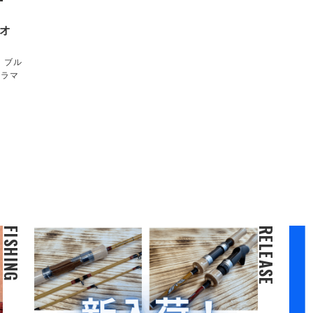
にオ
！ブル
クラマ
FISHING
RELEASE