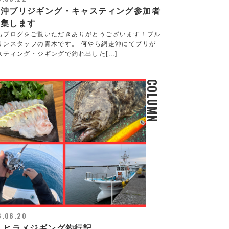
走沖ブリジギング・キャスティング参加者
募集します
もブログをご覧いただきありがとうございます！ブル
リンスタッフの青木です。 何やら網走沖にてブリが
スティング・ジギングで釣れ出した[...]
COLUMN
6.06.20
 ヒラメジギング釣行記