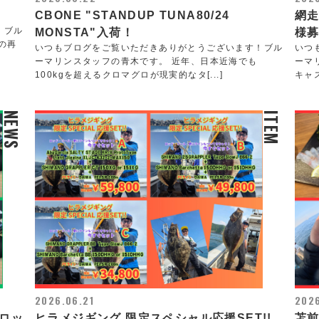
CBONE "STANDUP TUNA80/24
網
！ブル
MONSTA"入荷！
様
の再
いつもブログをご覧いただきありがとうございます！ブル
いつ
ーマリンスタッフの青木です。 近年、日本近海でも
ーマ
100kgを超えるクロマグロが現実的なタ[...]
キャ
NEWS
ITEM
2026.06.21
202
グロッ
ヒラメジギング 限定スペシャル応援SET!!
苫前