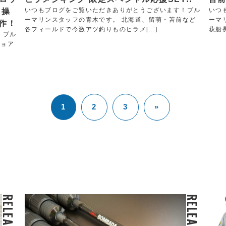
いつもブログをご覧いただきありがとうございます！ブル
いつ
・操
ーマリンスタッフの青木です。 北海道、留萌・苫前など
ーマ
作！
各フィールドで今激アツ釣りものヒラメ[...]
萩船長
！ブル
ショア
1
2
3
»
RELEASE
RELEASE