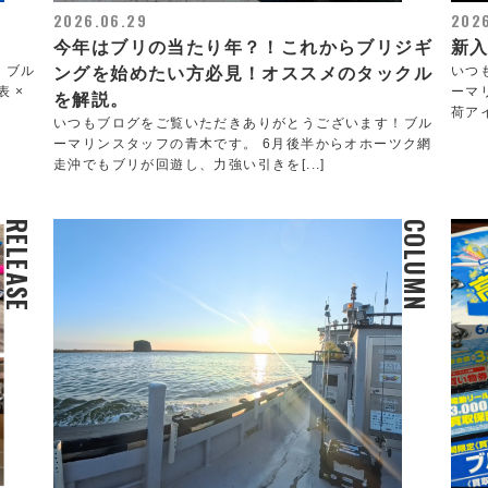
2026.06.29
202
今年はブリの当たり年？！これからブリジギ
新
！ブル
いつ
ングを始めたい方必見！オススメのタックル
 ×
ーマ
を解説。
荷ア
いつもブログをご覧いただきありがとうございます！ブル
ーマリンスタッフの青木です。 6月後半からオホーツク網
走沖でもブリが回遊し、力強い引きを[...]
RELEASE
COLUMN