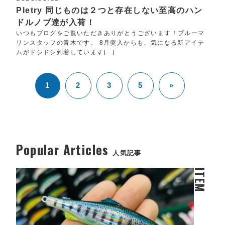
Pletry 同じものは２つと存在しない至高のハン
ドルノブ達が入荷！
いつもブログをご覧いただきありがとうございます！ブルーマ
リンスタッフの青木です。 8月突入からも、気になる新アイテ
ムがドシドシ到着しています[...]
1
2
3
5
»
Popular Articles
人気記事
ITEM