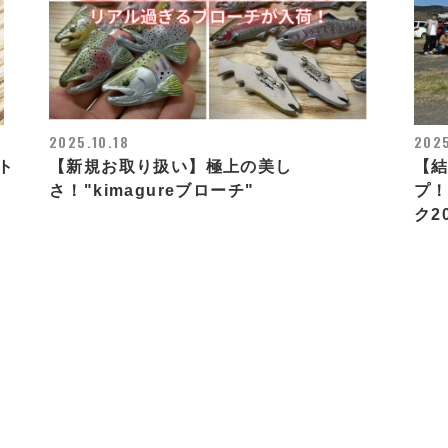
2025.10.18
202
ト
【新規お取り扱い】極上の美し
【結
さ！"kimagureブローチ"
プ！
ク2