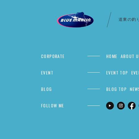
道東の釣
CORPORATE
HOME
ABOUT U
EVENT
EVENT TOP
EVE
BLOG
BLOG TOP
NEW
FOLLOW ME