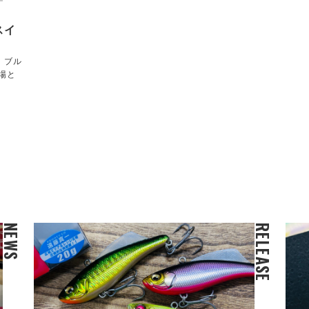
スイ
！ブル
場と
NEWS
RELEASE