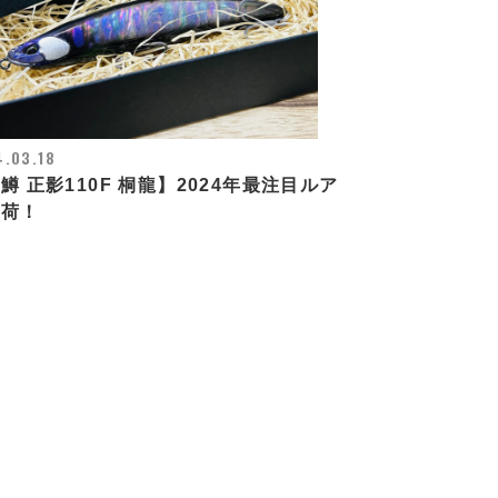
.03.18
鱒 正影110F 桐龍】2024年最注目ルア
入荷！