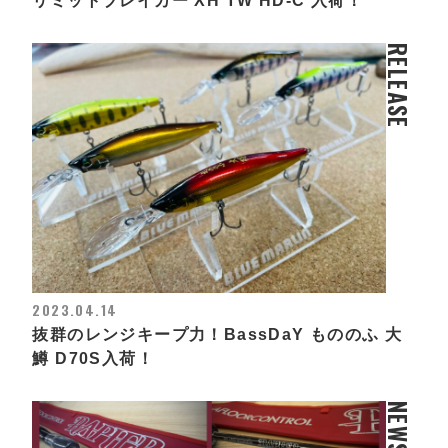
リミットブレイカー XH TW HD-C 入荷！
RELEASE
2023.04.14
抜群のレンジキープ力！BassDaY もののふ 大
鱒 D70S入荷！
NEWS