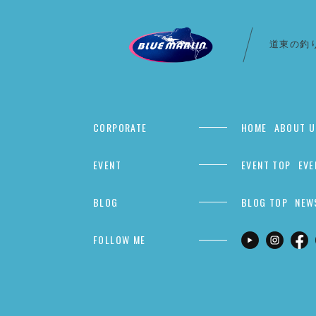
道東の釣
CORPORATE
HOME
ABOUT U
EVENT
EVENT TOP
EVE
BLOG
BLOG TOP
NEW
FOLLOW ME