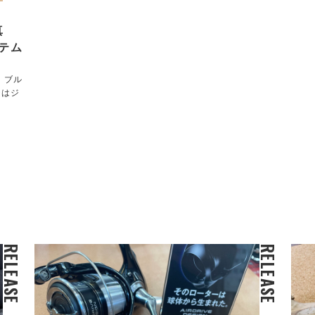
真
テム
！ブル
チはジ
RELEASE
RELEASE