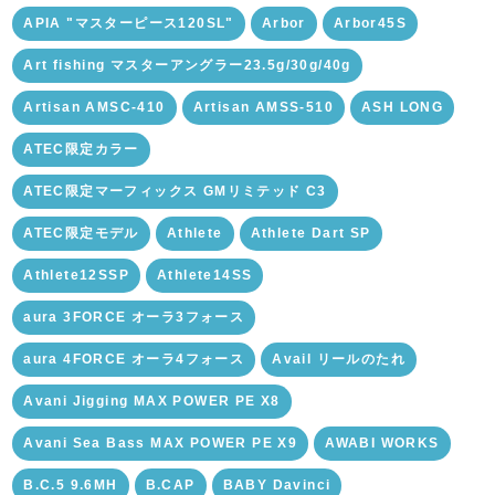
APIA "マスターピース120SL"
Arbor
Arbor45S
Art fishing マスターアングラー23.5g/30g/40g
Artisan AMSC-410
Artisan AMSS-510
ASH LONG
ATEC限定カラー
ATEC限定マーフィックス GMリミテッド C3
ATEC限定モデル
Athlete
Athlete Dart SP
Athlete12SSP
Athlete14SS
aura 3FORCE オーラ3フォース
aura 4FORCE オーラ4フォース
Avail リールのたれ
Avani Jigging MAX POWER PE X8
Avani Sea Bass MAX POWER PE X9
AWABI WORKS
B.C.5 9.6MH
B.CAP
BABY Davinci