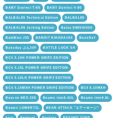
BABY Davinci T-80
BABY Davinci V-80
BALBAL85 Technical Edition
BALBAL99
BALBAL99 Jerking Edition
Balsa EMISHI50S
BamBluz JIG
BANDIT KIHADA190
BassDaY
Bassday ぶん30F
BATTLE LOCK SH
BC4 5.10H POWER GRIPZ EDITION
BC4 5.10L POWER GRIPZ EDITION
BC4 5.10LH POWER GRIPZ EDITION
BC4 5.10MXH POWER GRIPZ EDITION
BC4 6.10MXH
Beacon NEO 200
Beams inte6.4UL
Beams inte9.8L
Beams LOWER73L
BEAR ATTACK "エアーホーン"
beat
Belmont
Berkley
BEYOND ZONE