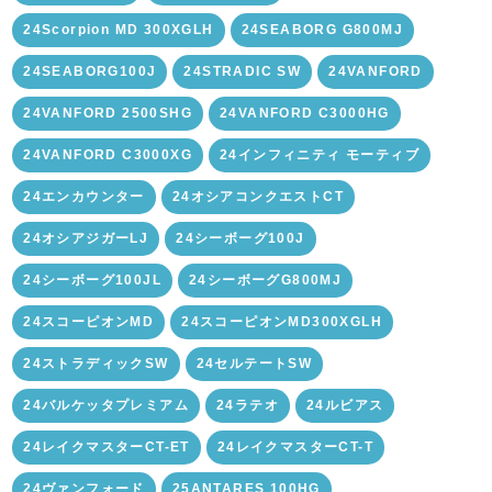
24Scorpion MD 300XGLH
24SEABORG G800MJ
24SEABORG100J
24STRADIC SW
24VANFORD
24VANFORD 2500SHG
24VANFORD C3000HG
24VANFORD C3000XG
24インフィニティ モーティブ
24エンカウンター
24オシアコンクエストCT
24オシアジガーLJ
24シーボーグ100J
24シーボーグ100JL
24シーボーグG800MJ
24スコーピオンMD
24スコーピオンMD300XGLH
24ストラディックSW
24セルテートSW
24バルケッタプレミアム
24ラテオ
24ルビアス
24レイクマスターCT-ET
24レイクマスターCT-T
24ヴァンフォード
25ANTARES 100HG