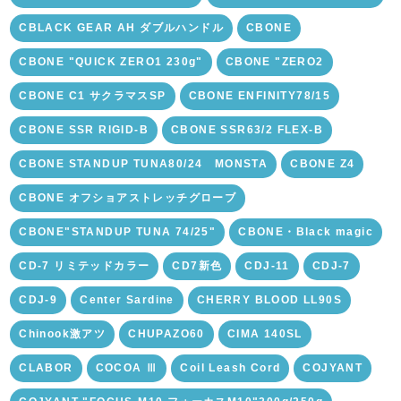
CBLACK GEAR AH ダブルハンドル
CBONE
CBONE "QUICK ZERO1 230g"
CBONE "ZERO2
CBONE C1 サクラマスSP
CBONE ENFINITY78/15
CBONE SSR RIGID-B
CBONE SSR63/2 FLEX-B
CBONE STANDUP TUNA80/24 MONSTA
CBONE Z4
CBONE オフショアストレッチグローブ
CBONE"STANDUP TUNA 74/25"
CBONE・Black magic
CD-7 リミテッドカラー
CD7新色
CDJ-11
CDJ-7
CDJ-9
Center Sardine
CHERRY BLOOD LL90S
Chinook激アツ
CHUPAZO60
CIMA 140SL
CLABOR
COCOA Ⅲ
Coil Leash Cord
COJYANT