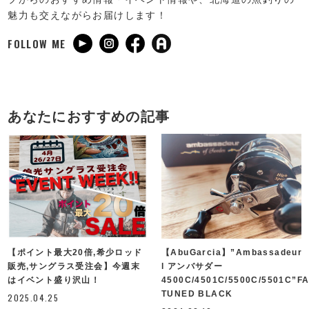
魅力も交えながらお届けします！
FOLLOW ME
あなたにおすすめの記事
【ポイント最大20倍,希少ロッド
【AbuGarcia】”Ambassadeur
販売,サングラス受注会】今週末
l アンバサダー
はイベント盛り沢山！
4500C/4501C/5500C/5501C”F
TUNED BLACK
2025.04.25