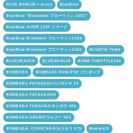
BLUE MARLIN × uroco
BlueBlue
BlueBlue "Blooowin! ブローウィン 140J"
BlueBlue AIZER 125F リラード
BlueBlue Blooowin! ブローウィン110S
BlueBlue Blooowin! ブローウィン140S
BLUEFIN TUNA
BLUEHEAVEN
BLUEMARLIN
BOMB THROTTLE200
BOMBADA
BOMBADA PANI-POP パニポップ
BOMBADA PAPAGAIO/パパガイオ 56
BOMBADA PAPAGAIO56
BOMBADA TANGARA/タンガラ 56S
BOMBADA URUBU/ウルブー 58S
BOMBADA. CARACARA/カラカラ 57S
Bowie42S