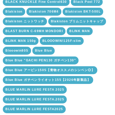
BLACK KNUCKLE Fine Control630
Black Pool 772
Blakiston
Blakiston 706M4
Blakiston BKT-500L
Blakiston ニットワッチ
Blakiston ブリムニットキャップ
BLAST BURN C-69MH MONDORI
BLINK MAN
BLINK MAN 150g
BLOOOWIN!125F-slim
Blooowin80S
Blue Blue
Blue Blue "GACHI PEN130 ガチペン130"
Blue Blue アービン150S【青物オススメのシンペン◎】
Blue Blue ガチペンライオット155【2026年新製品】
BLUE MARLIN LURE FESTA 2025
BLUE MARLIN LURE FESTA.2025
BLUE MARLIN LURE FESTA2025