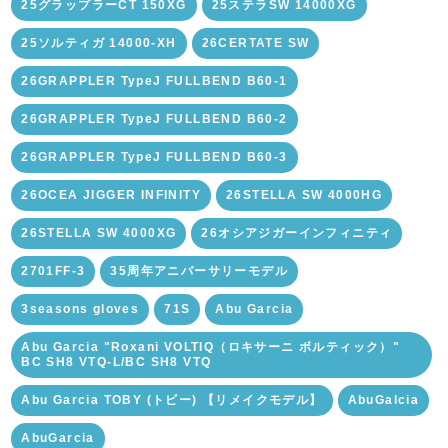
25グラップラーCT 150XG
25ステラSW 14000XG
25ソルティガ 14000-XH
26CERTATE SW
26GRAPPLER TypeJ FULLBEND B60-1
26GRAPPLER TypeJ FULLBEND B60-2
26GRAPPLER TypeJ FULLBEND B60-3
26OCEA JIGGER INFINITY
26STELLA SW 4000HG
26STELLA SW 4000XG
26オシアジガーインフィニティ
2701FF-3
35周年アニバーサリーモデル
3seasons gloves
71S
Abu Garcia
Abu Garcia "Roxani VOLTIQ（ロキサーニ ボルティック）"
BC SH8 VTQ-L/BC SH8 VTQ
Abu Garcia TOBY (トビー) 【リメイクモデル】
AbuGalcia
AbuGarcia