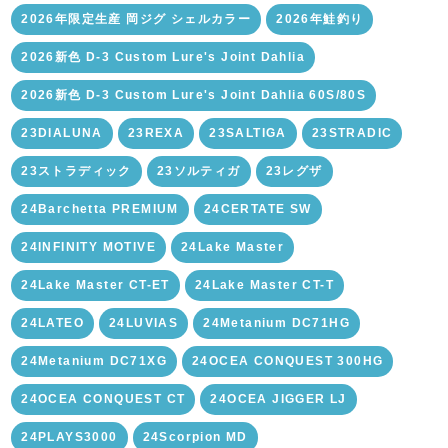
2026年限定生産 岡ジグ シェルカラー
2026年鮭釣り
2026新色 D-3 Custom Lure's Joint Dahlia
2026新色 D-3 Custom Lure's Joint Dahlia 60S/80S
23DIALUNA
23REXA
23SALTIGA
23STRADIC
23ストラディック
23ソルティガ
23レグザ
24Barchetta PREMIUM
24CERTATE SW
24INFINITY MOTIVE
24Lake Master
24Lake Master CT-ET
24Lake Master CT-T
24LATEO
24LUVIAS
24Metanium DC71HG
24Metanium DC71XG
24OCEA CONQUEST 300HG
24OCEA CONQUEST CT
24OCEA JIGGER LJ
24PLAYS3000
24Scorpion MD