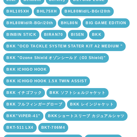
BHL105XH
BHL75XH
BHL80Mid/L-BGr/20th
BHL80Mid/R-BGr/20th
BHL80N
BIG GAME EDITION
BINBIN STICK
BIRAN70
BISEN
BKK
BKK "OCD TACKLE SYSTEM STATER KIT A2 MEDIUM "
BKK "Ozone Shield オゾンシールド（O3 Shield)"
BKK ICHIGO HOOK
BKK ICHIGO HOOK 1.5X TWIN ASSIST
BKK イチゴフック
BKK ソフトシェルジャケット
BKK フルフィンガーグローブ
BKK レインジャケット
BKK"VIPER-41"
BKKショートスリーブ カジュアルシャツ
BKT-511 LX4
BKT-706M4