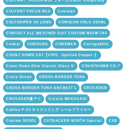
COJYANT "FOCUS-M10 フォーカスM10"200g/250g
COJYANT FOCUS-M10
Coleman
COLTSNIPER SS LONG
CONOLON CNLC-555ML
CONTACT ALL WEATHER SUIT CUSTOM MZFW-794
Cookai
CORDURA
COREMAN
Coringa69UL
COUNT DOWN CD7【#SPC -Spotted Copper-】
Count Down Elite Classic Glass 5’
COUNTDOWN CD-7
Crazy Ocean
CROSS-BORDER TUNA
CROSS-BORDER TUNA GNCB63T L
CRUSADER
CRUSADER激アツ
Crystia WAKASAGI
Cultiva P-43 キャストリング シールドワイヤー
Custom SPOOL
CUTBACKER NORTH Special
CXβ