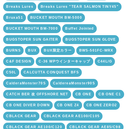
Breaks Lures
Breaks Lures "TEAR SALMON TINY45"
Bruxa51
BUCKET MOUTH BM-5000
BUCKET MOUTH BM-7000
Buffet Jointed
BUGSTOPER SUN GAITER
BUGSTOPER SUN GLOVE
BURNS
BUX
BUX限定カラー
BWS-501FC-WRX
C&F DESIGN
C-36 WPウインターキャップ
C44L/G
C50L
CALCUTTA CONQUEST BFS
CalderaMonster70S
CaldereaMonster90S
CATCH BER 改 OFFSHORE NET
CB ONE
CB ONE C1
CB ONE DIVER DOWN
CB ONE Z4
CB ONE ZERO2
CBLACK GEAR
CBLACK GEAR AE100/C105
CBLACK GEAR AE100/C120
CBLACK GEAR AE85/C98