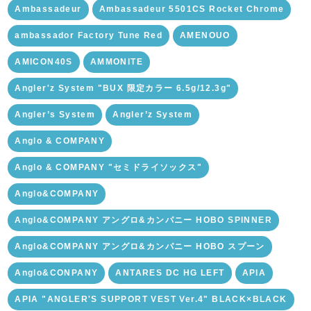
Ambassadeur
Ambassadeur 5501CS Rocket Chrome
ambassador Factory Tune Red
AMENOUO
AMICON40S
AMMONITE
Angler'z System "BUX 限定カラー 6.5g/12.3g"
Angler’s System
Angler’z System
Anglo & COMPANY
Anglo & COMPANY "セミドライソックス"
Anglo&COMPANY
Anglo&COMPANY アングロ&カンパニー HOBO SPINNER
Anglo&COMPANY アングロ&カンパニー HOBO スプーン
Anglo&CONPANY
ANTARES DC HG LEFT
APIA
APIA "ANGLER'S SUPPORT VEST Ver.4" BLACK×BLACK