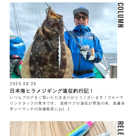
COLUMN
2024.08.20
日本海ヒラメジギング遠征釣行記！
いつもブログをご覧いただきありがとうございます！ブルーマ
リンスタッフの青木です。 道南マグロ遠征が禁漁の為、急遽余
市シーランチの加藤船長にお[...]
RELEASE