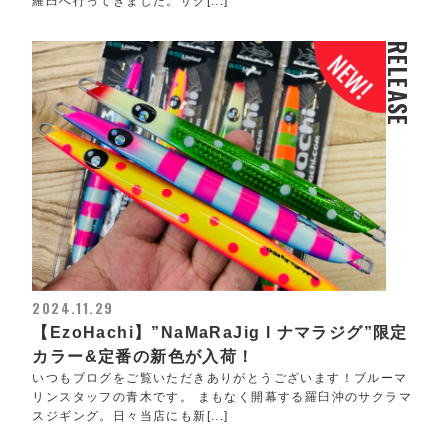
羅臼へ行ってきました。サク[...]
RELEASE
2024.11.29
【EzoHachi】”NaMaRaJig l ナマラジグ”限定
カラー&定番の新色が入荷！
いつもブログをご覧いただきありがとうございます！ブルーマ
リンスタッフの青木です。 まもなく開幕する羅臼沖のサクラマ
スジギング。日々当店にも新[...]