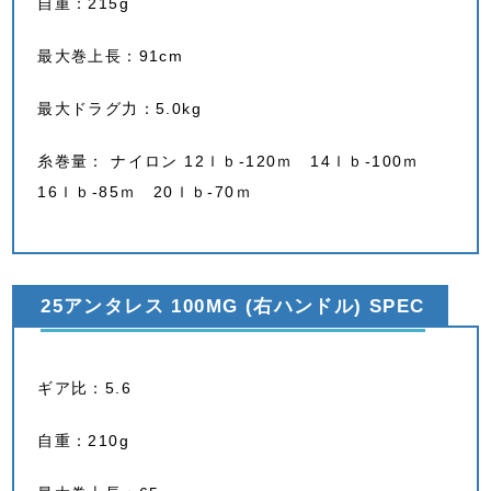
自重：215g
最大巻上長：91cm
最大ドラグ力：5.0kg
糸巻量： ナイロン 12ｌｂ-120ｍ 14ｌｂ-100ｍ
16ｌｂ-85ｍ 20ｌｂ-70ｍ
25アンタレス 100MG (右ハンドル) SPEC
ギア比：5.6
自重：210g