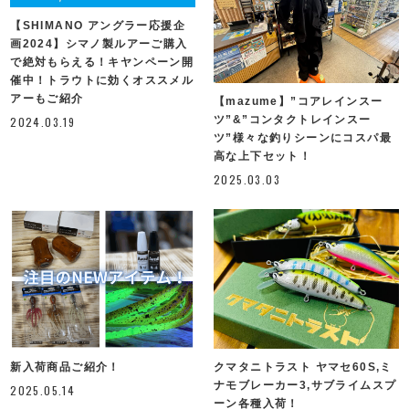
【SHIMANO アングラー応援企
画2024】シマノ製ルアーご購入
で絶対もらえる！キヤンペーン開
催中！トラウトに効くオススメル
アーもご紹介
【mazume】”コアレインスー
ツ”&”コンタクトレインスー
2024.03.19
ツ”様々な釣りシーンにコスパ最
高な上下セット！
2025.03.03
新入荷商品ご紹介！
クマタニトラスト ヤマセ60S,ミ
ナモブレーカー3,サブライムスプ
2025.05.14
ーン各種入荷！