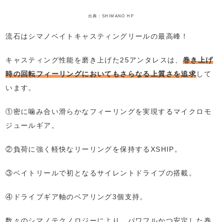
出典：SHIMANO HP
流石はシマノベイトキャスティングリールの最高峰！
キャスティング性能を磨き上げた25アンタレスは、
巻き上げ
時の回転フィーリングにおいてもさらなる上質さを追求
して
います。
①密に噛み合い滑らかなフィーリングを実現するマイクロモ
ジュールギア。
②負荷に強く軽快なリーリングを保持するXSHIP。
③ベイトリールで初となるサイレントドライブの搭載。
④ドライブギア軸のベアリング3個支持。
数々のシマノテクノロジーにより、パワフルかつ安定した巻