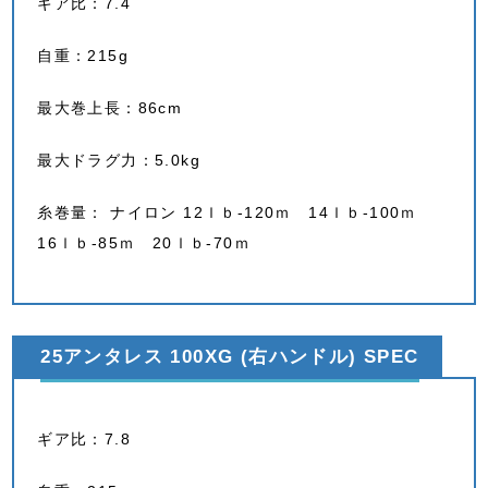
ギア比：7.4
自重：215g
最大巻上長：86cm
最大ドラグ力：5.0kg
糸巻量： ナイロン 12ｌｂ-120ｍ 14ｌｂ-100ｍ
16ｌｂ-85ｍ 20ｌｂ-70ｍ
25アンタレス 100XG (右ハンドル) SPEC
ギア比：7.8