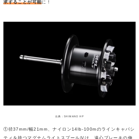
求することが可能
に！
出典：SHIMANO HP
①径37mm/幅21mm、ナイロン14lb-100mのラインキャパシ
ティを持つマグナムライトスプールⅣは、遠心ブレーキの伸