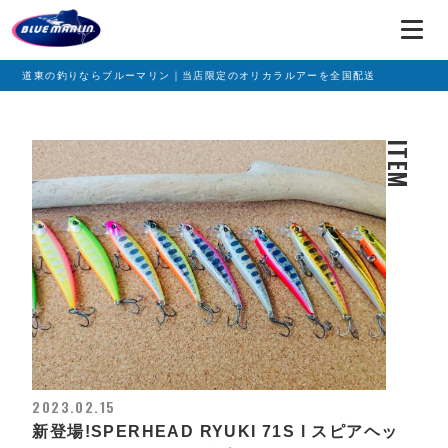
道東の釣りならブルーマリン｜当店限定のオリカラルアーを全国配送
ITEM
2023.02.15
新登場!SPERHEAD RYUKI 71S l スピアヘッ