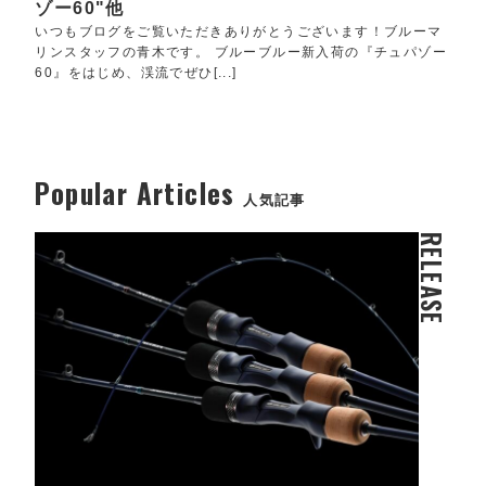
ゾー60"他
いつもブログをご覧いただきありがとうございます！ブルーマ
リンスタッフの青木です。 ブルーブルー新入荷の『チュパゾー
60』をはじめ、渓流でぜひ[...]
Popular Articles
人気記事
RELEASE