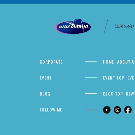
道東の釣
CORPORATE
HOME
ABOUT U
EVENT
EVENT TOP
EVE
BLOG
BLOG TOP
NEW
FOLLOW ME