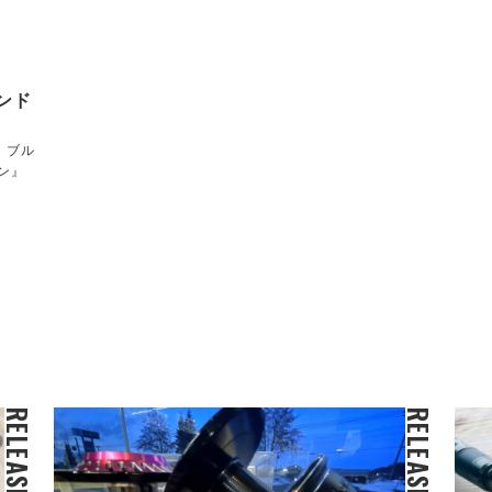
モンド
！ブル
ン』
RELEASE
RELEASE