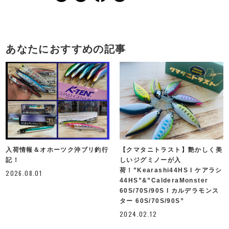
あなたにおすすめの記事
入荷情報＆オホーツク沖ブリ釣行
【クマタニトラスト】艶かしく美
記！
しいジグミノーが入
荷！”Kearashi44HS l ケアラシ
2026.08.01
44HS”&”CalderaMonster
60S/70S/90S l カルデラモンス
ター 60S/70S/90S”
2024.02.12