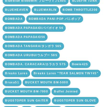
BlueBlue Blooowin! ブローウィン140S
BLUEFIN TUNA
BLUEHEAVEN
BLUEMARLIN
BOMB THROTTLE200
BOMBADA
BOMBADA PANI-POP パニポップ
BOMBADA PAPAGAIO/パパガイオ 56
BOMBADA PAPAGAIO56
BOMBADA TANGARA/タンガラ 56S
BOMBADA URUBU/ウルブー 58S
BOMBADA. CARACARA/カラカラ 57S
Bowie42S
Breaks Lures
Breaks Lures "TEAR SALMON TINY45"
Bruxa51
BUCKET MOUTH BM-5000
BUCKET MOUTH BM-7000
Buffet Jointed
BUGSTOPER SUN GAITER
BUGSTOPER SUN GLOVE