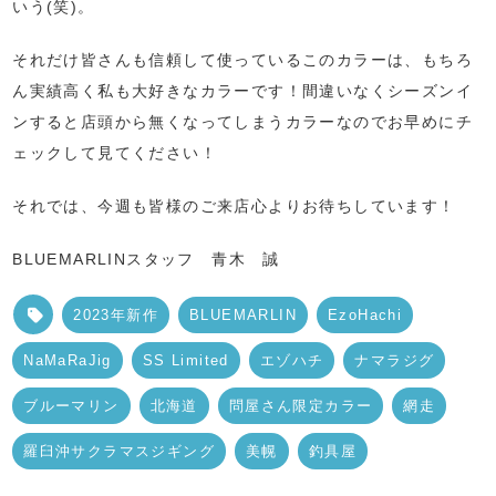
いう(笑)。
それだけ皆さんも信頼して使っているこのカラーは、もちろ
ん実績高く私も大好きなカラーです！間違いなくシーズンイ
ンすると店頭から無くなってしまうカラーなのでお早めにチ
ェックして見てください！
それでは、今週も皆様のご来店心よりお待ちしています！
BLUEMARLINスタッフ 青木 誠
2023年新作
BLUEMARLIN
EzoHachi
NaMaRaJig
SS Limited
エゾハチ
ナマラジグ
ブルーマリン
北海道
問屋さん限定カラー
網走
羅臼沖サクラマスジギング
美幌
釣具屋