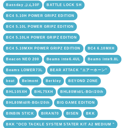
Bassday ぶん30F
BATTLE LOCK SH
BC4 5.10H POWER GRIPZ EDITION
BC4 5.10L POWER GRIPZ EDITION
BC4 5.10LH POWER GRIPZ EDITION
BC4 5.10MXH POWER GRIPZ EDITION
BC4 6.10MXH
Beacon NEO 200
Beams inte6.4UL
Beams inte9.8L
Beams LOWER73L
BEAR ATTACK "エアーホーン"
beat
Belmont
Berkley
BEYOND ZONE
BHL105XH
BHL75XH
BHL80Mid/L-BGr/20th
BHL80Mid/R-BGr/20th
BIG GAME EDITION
BINBIN STICK
BIRAN70
BISEN
BKK
BKK "OCD TACKLE SYSTEM STATER KIT A2 MEDIUM "