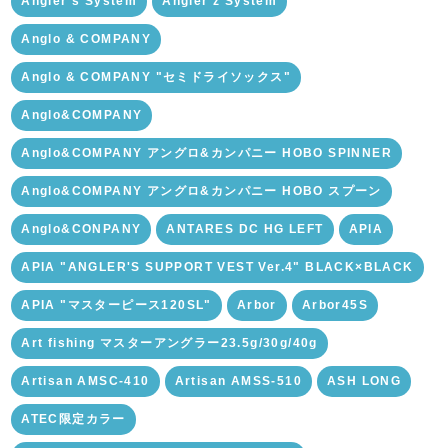
Angler’s System
Angler’z System
Anglo & COMPANY
Anglo & COMPANY "セミドライソックス"
Anglo&COMPANY
Anglo&COMPANY アングロ&カンパニー HOBO SPINNER
Anglo&COMPANY アングロ&カンパニー HOBO スプーン
Anglo&CONPANY
ANTARES DC HG LEFT
APIA
APIA "ANGLER'S SUPPORT VEST Ver.4" BLACK×BLACK
APIA "マスターピース120SL"
Arbor
Arbor45S
Art fishing マスターアングラー23.5g/30g/40g
Artisan AMSC-410
Artisan AMSS-510
ASH LONG
ATEC限定カラー