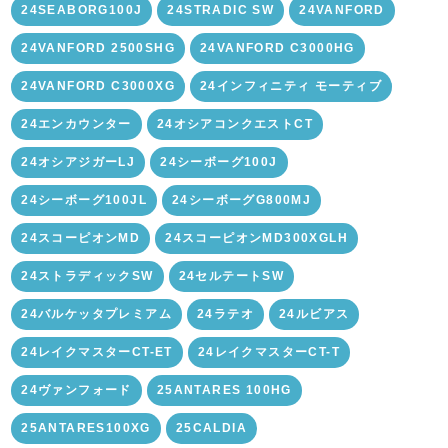
24SEABORG100J
24STRADIC SW
24VANFORD
24VANFORD 2500SHG
24VANFORD C3000HG
24VANFORD C3000XG
24インフィニティ モーティブ
24エンカウンター
24オシアコンクエストCT
24オシアジガーLJ
24シーボーグ100J
24シーボーグ100JL
24シーボーグG800MJ
24スコーピオンMD
24スコーピオンMD300XGLH
24ストラディックSW
24セルテートSW
24バルケッタプレミアム
24ラテオ
24ルビアス
24レイクマスターCT-ET
24レイクマスターCT-T
24ヴァンフォード
25ANTARES 100HG
25ANTARES100XG
25CALDIA