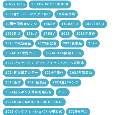
& Kai 160g
10 TEN FEET UNDER
100kgオーバーのマグロ狙い
10周年企画
10周年記念オレンジ
14SSP
15102R-3
15103RS-3
1652R-3
17fsV
17SSV
2023
2023年新作
2023年限定生産
2023新登場
2023新製品
2024
2024BUX限定カラー
2024UOYA限定モデル
2024ブルーマリン ビックフィッシュバトル表彰式
2024問屋限定カラー
2024年新作
2024年新製品
2024新作
2024新製品
2024鮭ジギング
2024鮭ジギング重要お知らせ
2025
2025BLUE MARLIN LURE FESTA
2025ビックフィッシュバトル表彰式
2025モデル