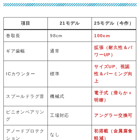
項目
21モデル
25モデル（今作）
巻取長
98cm
100cm
拡張（耐久性＆パ
ギア歯幅
通常
ワーUP）
サイズUP、視認
ICカウンター
標準
性＆パーミング向
上
電子式（滑らか＋
スプールドラグ音
機械式
明瞭）
ピニオンベアリン
工場対応
アングラー交換可
グ
アノードプロテク
初搭載（金属腐食
なし
ション
軽減）