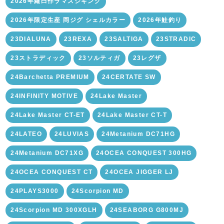
2026年羅臼作ラマスジギング
2026年限定生産 岡ジグ シェルカラー
2026年鮭釣り
23DIALUNA
23REXA
23SALTIGA
23STRADIC
23ストラディック
23ソルティガ
23レグザ
24Barchetta PREMIUM
24CERTATE SW
24INFINITY MOTIVE
24Lake Master
24Lake Master CT-ET
24Lake Master CT-T
24LATEO
24LUVIAS
24Metanium DC71HG
24Metanium DC71XG
24OCEA CONQUEST 300HG
24OCEA CONQUEST CT
24OCEA JIGGER LJ
24PLAYS3000
24Scorpion MD
24Scorpion MD 300XGLH
24SEABORG G800MJ